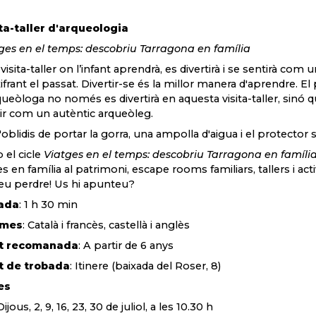
ta-taller d'arqueologia
ges en el temps: descobriu Tarragona en família
visita-taller on l’infant aprendrà, es divertirà i se sentirà com
ifrant el passat. Divertir-se és la millor manera d'aprendre. E
queòloga no només es divertirà en aquesta visita-taller, sinó 
ir com un autèntic arqueòleg.
'oblidis de portar la gorra, una ampolla d'aigua i el protector s
el cicle
Viatges en el temps: descobriu Tarragona en famíli
tes en família al patrimoni, escape rooms familiars, tallers i act
u perdre! Us hi apunteu?
ada
: 1 h 30 min
omes
: Català i francès, castellà i anglès
t recomanada
: A partir de 6 anys
t de trobada
: Itinere (baixada del Roser, 8)
es
Dijous, 2, 9, 16, 23, 30 de juliol, a les 10.30 h