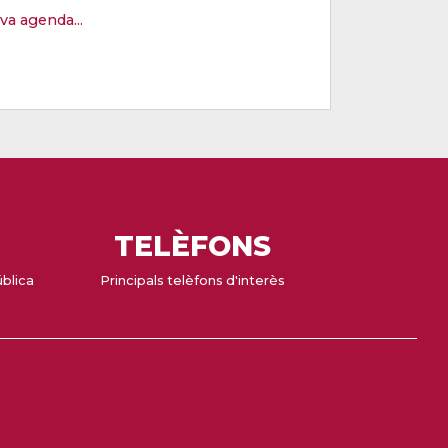
eva agenda...
TELÈFONS
ública
Principals telèfons d'interès