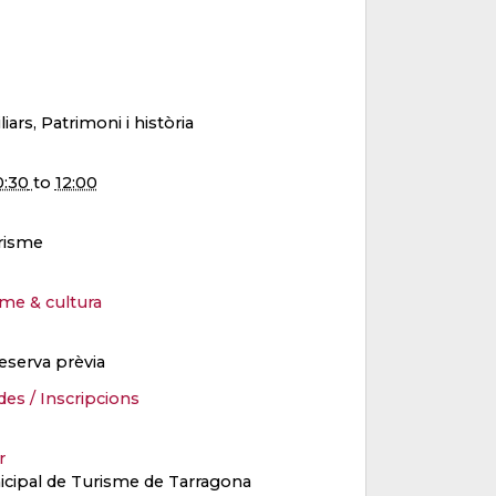
liars, Patrimoni i història
0:30
to
12:00
risme
isme & cultura
eserva prèvia
des / Inscripcions
er
cipal de Turisme de Tarragona