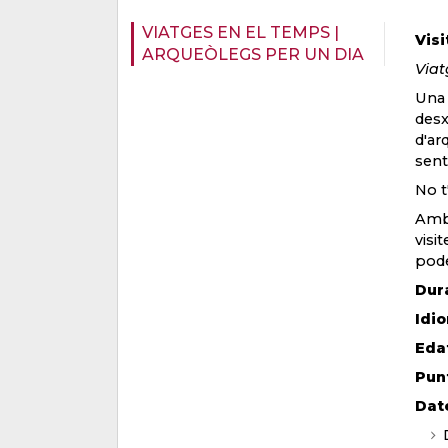
VIATGES EN EL TEMPS |
Visi
ARQUEÒLEGS PER UN DIA
Viat
Una 
desx
d'ar
sent
No t
Amb 
visi
pode
Dur
Idi
Eda
Pun
Dat