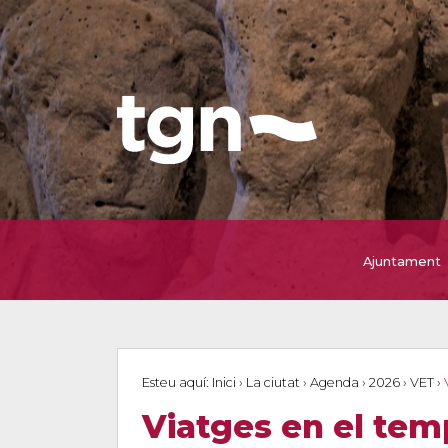
Ajuntament
Esteu aquí:
Inici
›
La ciutat
›
Agenda
›
2026
›
VET
›
Viatges en el tem