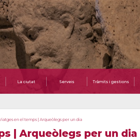
La ciutat
Serveis
Tràmits i gestions
Viatges en el temps | Arqueòlegs per un dia
ps | Arqueòlegs per un dia