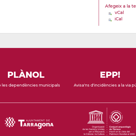
Afegeix a la t
vCal
iCal
PLÀNOL
EPP!
 les dependències municipals
Avisa'ns d'incidències a la via p