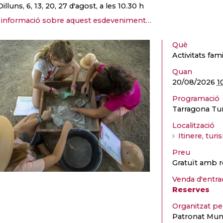
Dilluns, 6, 13, 20, 27 d'agost, a les 10.30 h
informació sobre aquest esdeveniment…
Què
Activitats fami
Quan
20/08/2026
1
Programació
Tarragona Tu
Localització
Itinere, tur
Preu
Gratuït amb r
Venda d'entra
Reserves
Organitzat p
Patronat Muni