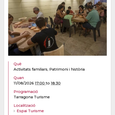
Què
Activitats familiars, Patrimoni i història
Quan
11/08/2026
17:00
to
18:30
Programació
Tarragona Turisme
Localització
Espai Turisme