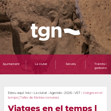
Ajuntament
La ciutat
Serveis
Tràmits i
gestions
Esteu aquí:
Inici
›
La ciutat
›
Agenda
›
2026
›
VET
›
Viatges en el
temps | Taller de llànties romanes
Viatges en el temps |