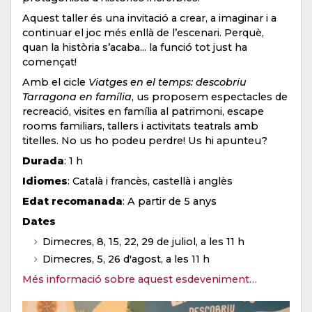
Aquest taller és una invitació a crear, a imaginar i a
continuar el joc més enllà de l’escenari. Perquè,
quan la història s’acaba... la funció tot just ha
començat!
Amb el cicle
Viatges en el temps: descobriu
Tarragona en família
, us proposem espectacles de
recreació, visites en família al patrimoni, escape
rooms familiars, tallers i activitats teatrals amb
titelles. No us ho podeu perdre! Us hi apunteu?
Durada
: 1 h
Idiomes
: Català i francès, castellà i anglès
Edat recomanada
: A partir de 5 anys
Dates
Dimecres, 8, 15, 22, 29 de juliol, a les 11 h
Dimecres, 5, 26 d'agost, a les 11 h
Més informació sobre aquest esdeveniment…