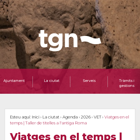
Ajuntament
La ciutat
Serveis
Tràmits i
gestions
Esteu aquí:
Inici
›
La ciutat
›
Agenda
›
2026
›
VET
›
Viatges en el
temps | Taller de titelles a l'antiga Roma
Viatges en el temps |