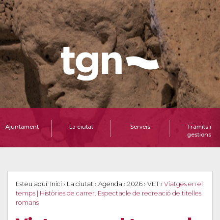
Ajuntament
La ciutat
Serveis
Tràmits i
gestions
Esteu aquí:
Inici
›
La ciutat
›
Agenda
›
2026
›
VET
›
Viatges en el
temps | Històries de carrer. Espectacle de recreació de titelles
romans