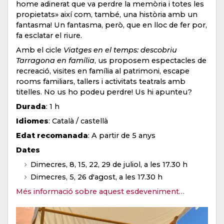
home adinerat que va perdre la memòria i totes les
propietats» així com, també, una història amb un
fantasma! Un fantasma, però, que en lloc de fer por,
fa esclatar el riure.
Amb el cicle
Viatges en el temps: descobriu
Tarragona en família
, us proposem espectacles de
recreació, visites en família al patrimoni, escape
rooms familiars, tallers i activitats teatrals amb
titelles. No us ho podeu perdre! Us hi apunteu?
Durada
: 1 h
Idiomes
: Català / castellà
Edat recomanada
: A partir de 5 anys
Dates
Dimecres, 8, 15, 22, 29 de juliol, a les 17.30 h
Dimecres, 5, 26 d'agost, a les 17.30 h
Més informació sobre aquest esdeveniment…