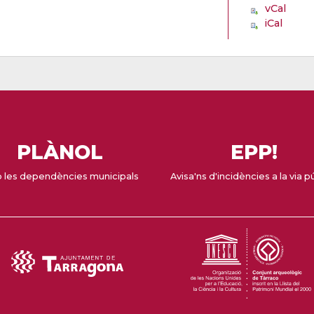
vCal
iCal
PLÀNOL
EPP!
 les dependències municipals
Avisa'ns d'incidències a la via p