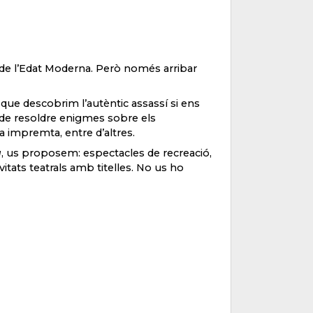
u de l’Edat Moderna. Però només arribar
que descobrim l’autèntic assassí si ens
 de resoldre enigmes sobre els
la impremta, entre d’altres.
a
, us proposem: espectacles de recreació,
ivitats teatrals amb titelles. No us ho