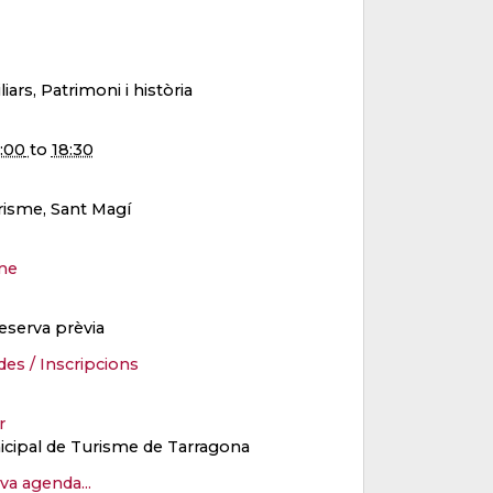
liars, Patrimoni i història
7:00
to
18:30
risme, Sant Magí
me
eserva prèvia
des / Inscripcions
er
cipal de Turisme de Tarragona
eva agenda...