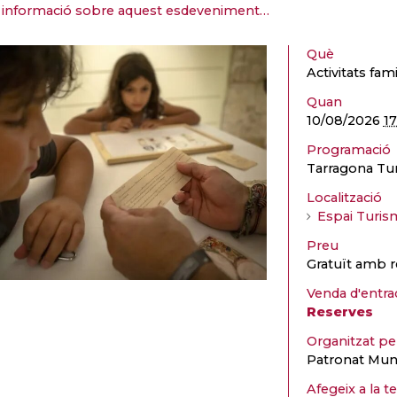
informació sobre aquest esdeveniment…
Què
Activitats fami
Quan
10/08/2026
1
Programació
Tarragona Tu
Localització
Espai Turis
Preu
Gratuït amb r
Venda d'entra
Reserves
Organitzat p
Patronat Muni
Afegeix a la t