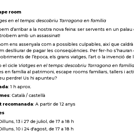
ape room
ges en el temps: descobriu Tarragona en família
em d’arribar a la nostra nova feina: ser servents en un pala
trobem amb un assassinat!
om ens assenyala com a possibles culpables, així que caldrà 
m deslliurar de pagar les conseqüències. Per fer-ho s’hauran
obriments de l’època, els grans viatges, l’art o la invenció de 
el cicle
Viatges en el temps: descobriu Tarragona en famíli
tes en família al patrimoni, escape rooms familiars, tallers i act
u perdre! Us hi apunteu?
ada
: 1 h aprox.
omes
: Català / castellà
t recomanada
: A partir de 12 anys
es
Dilluns, 13 i 27 de juliol, de 17 a 18 h
Dilluns, 10 i 24 d'agost, de 17 a 18 h