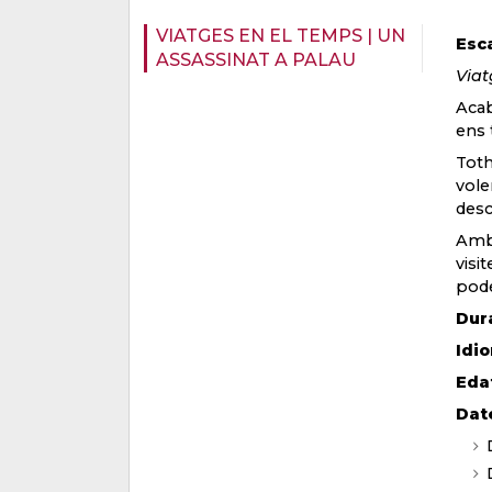
VIATGES EN EL TEMPS | UN
Esc
ASSASSINAT A PALAU
Viat
Acab
ens 
Toth
vole
desc
Amb 
visi
pode
Dur
Idi
Eda
Dat