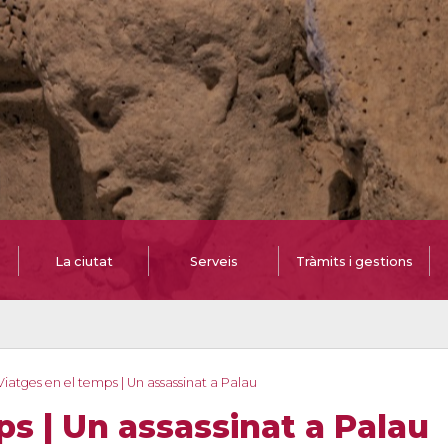
La ciutat
Serveis
Tràmits i gestions
Viatges en el temps | Un assassinat a Palau
ps | Un assassinat a Palau