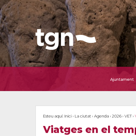
Ajuntament
Esteu aquí:
Inici
›
La ciutat
›
Agenda
›
2026
›
VET
›
Viatges en el tem