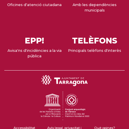
Oficines d'atenció ciutadana
Amb les dependències
municipals
EPP!
TELÈFONS
Avisa'ns d'incidències a la via
Principals telèfons d'interès
pública
Accessibilitat
Avís legal, privacitat i
Què opines?