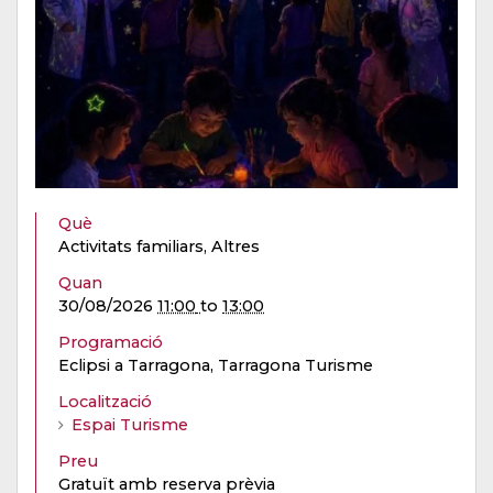
Què
Activitats familiars, Altres
Quan
30/08/2026
11:00
to
13:00
Programació
Eclipsi a Tarragona, Tarragona Turisme
Localització
Espai Turisme
Preu
Gratuït amb reserva prèvia