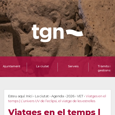
Ajuntament
La ciutat
Serveis
Tràmits i
gestions
Esteu aquí:
Inici
›
La ciutat
›
Agenda
›
2026
›
VET
›
Viatges en el
temps | L’univers UV de l’eclipsi, el viatge de les estrelles
Viatges en el temps |