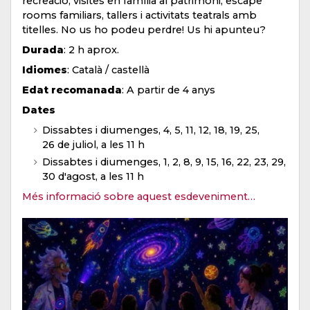
recreació, visites en família al patrimoni, escape
rooms familiars, tallers i activitats teatrals amb
titelles. No us ho podeu perdre! Us hi apunteu?
Durada
: 2 h aprox.
Idiomes
: Català / castellà
Edat recomanada
: A partir de 4 anys
Dates
Dissabtes i diumenges, 4, 5, 11, 12, 18, 19, 25,
26 de juliol, a les 11 h
Dissabtes i diumenges, 1, 2, 8, 9, 15, 16, 22, 23, 29,
30 d'agost, a les 11 h
Més informació sobre aquest esdeveniment…