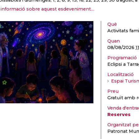
informació sobre aquest esdeveniment…
Què
Activitats fami
Quan
08/08/2026
1
Programació
Eclipsi a Tar
Localització
Espai Turis
Preu
Gratuït amb r
Venda d'entra
Reserves
Organitzat p
Patronat Muni