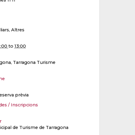
liars, Altres
1:00
to
13:00
ragona, Tarragona Turisme
me
eserva prèvia
des / Inscripcions
er
cipal de Turisme de Tarragona