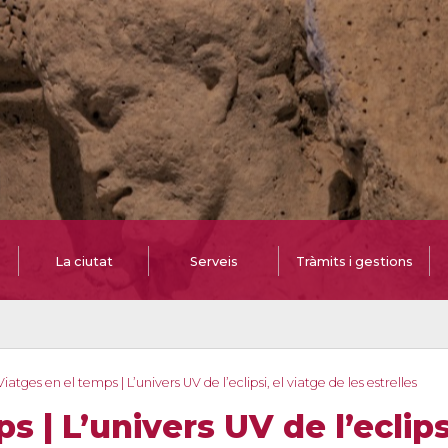
La ciutat
Serveis
Tràmits i gestions
Viatges en el temps | L’univers UV de l’eclipsi, el viatge de les estrelles
 | L’univers UV de l’eclipsi