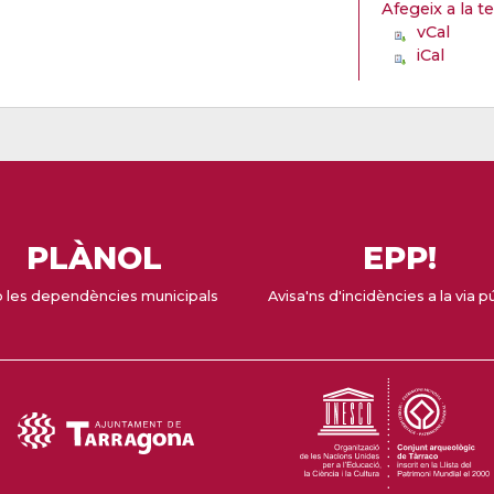
Afegeix a la t
vCal
iCal
PLÀNOL
EPP!
 les dependències municipals
Avisa'ns d'incidències a la via p