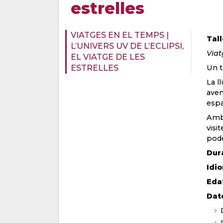
estrelles
VIATGES EN EL TEMPS |
Tal
L’UNIVERS UV DE L’ECLIPSI,
Viat
EL VIATGE DE LES
ESTRELLES
Un t
La l
aven
espa
Amb 
visi
pode
Dur
Idi
Eda
Dat