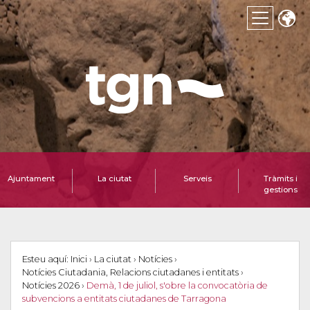
Ajuntament
La ciutat
Serveis
Tràmits i
gestions
Esteu aquí:
Inici
›
La ciutat
›
Notícies
›
Notícies Ciutadania, Relacions ciutadanes i entitats
›
Notícies 2026
›
Demà, 1 de juliol, s'obre la convocatòria de
subvencions a entitats ciutadanes de Tarragona