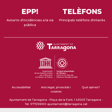
EPP!
TELÈFONS
Avisa'ns d'incidències a la via
Principals telèfons d'interès
pública
Accessibilitat
Avís legal, privacitat i
Què opines?
cookies
Ajuntament de Tarragona - Plaça de la Font, 1 43003 Tarragona -
Tel. 977296100
ajuntament@tarragona.cat