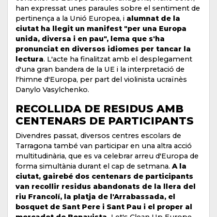
han expressat unes paraules sobre el sentiment de
pertinença a la Unió Europea, i
alumnat de la
ciutat ha llegit un manifest "per una Europa
unida, diversa i en pau", lema que s'ha
pronunciat en diversos idiomes per tancar la
lectura
. L'acte ha finalitzat amb el desplegament
d'una gran bandera de la UE i la interpretació de
l'himne d'Europa, per part del violinista ucraïnès
Danylo Vasylchenko.
RECOLLIDA DE RESIDUS AMB
CENTENARS DE PARTICIPANTS
Divendres passat, diversos centres escolars de
Tarragona també van participar en una altra acció
multitudinària, que es va celebrar arreu d'Europa de
forma simultània durant el cap de setmana.
A la
ciutat, gairebé dos centenars de participants
van recollir residus abandonats de la llera del
riu Francolí, la platja de l'Arrabassada, el
bosquet de Sant Pere i Sant Pau i el proper al