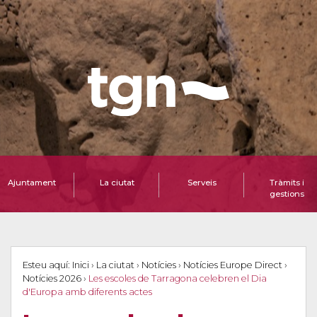
Ajuntament
La ciutat
Serveis
Tràmits i
gestions
Esteu aquí:
Inici
›
La ciutat
›
Notícies
›
Notícies Europe Direct
›
Notícies 2026
›
Les escoles de Tarragona celebren el Dia
d'Europa amb diferents actes