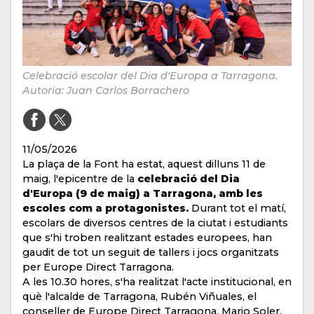
Celebració escolar del Dia d'Europa a Tarragona.
Autoria: Juan Carlos Borrachero
11/05/2026
La plaça de la Font ha estat, aquest dilluns 11 de
maig, l'epicentre de la
celebració del Dia
d'Europa (9 de maig) ​​a Tarragona, amb les
escoles com a protagonistes.
Durant tot el matí,
escolars de diversos centres de la ciutat i estudiants
que s'hi troben realitzant estades europees, han
gaudit de tot un seguit de tallers i jocs organitzats
per Europe Direct Tarragona.
A les 10.30 hores, s'ha realitzat l'acte institucional, en
què l'alcalde de Tarragona, Rubén Viñuales, el
conseller de Europe Direct Tarragona, Mario Soler,