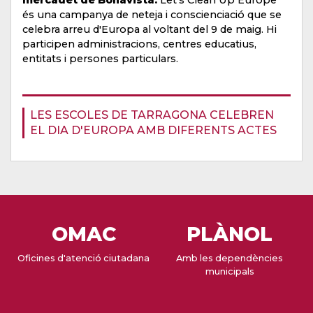
mercadet de Bonavista.
Let's Clean Up Europe
és una campanya de neteja i conscienciació que se
celebra arreu d'Europa al voltant del 9 de maig. Hi
participen administracions, centres educatius,
entitats i persones particulars.
LES ESCOLES DE TARRAGONA CELEBREN
EL DIA D'EUROPA AMB DIFERENTS ACTES
OMAC
PLÀNOL
Oficines d'atenció ciutadana
Amb les dependències
municipals