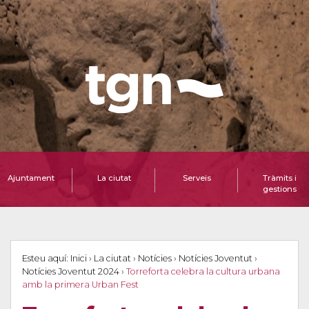
Ajuntament
La ciutat
Serveis
Tràmits i
gestions
Esteu aquí:
Inici
›
La ciutat
›
Notícies
›
Notícies Joventut
›
Notícies Joventut 2024
›
Torreforta celebra la cultura urbana
amb la primera Urban Fest