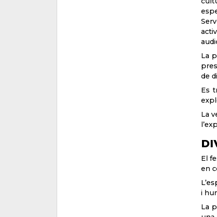
cult
espe
Serv
acti
audi
La p
pre
de d
Es t
expl
La v
l’ex
DI
El f
en c
L’es
i hu
La p
una 