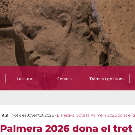
La ciutat
Serveis
Tràmits i gestions
entut
›
Notícies Joventut 2026
›
El Festival Sota la Palmera 2026 dona el tr
a Palmera 2026 dona el tret