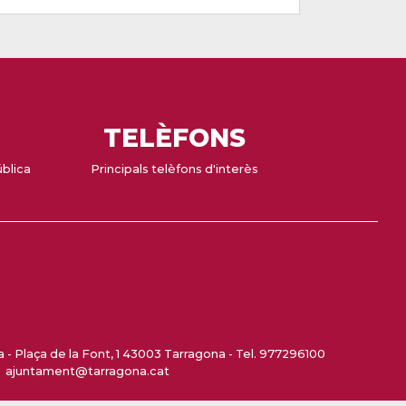
TELÈFONS
ública
Principals telèfons d'interès
- Plaça de la Font, 1 43003 Tarragona - Tel. 977296100
ajuntament@tarragona.cat