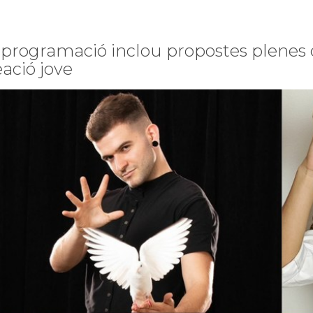
 programació inclou propostes plenes 
eació jove