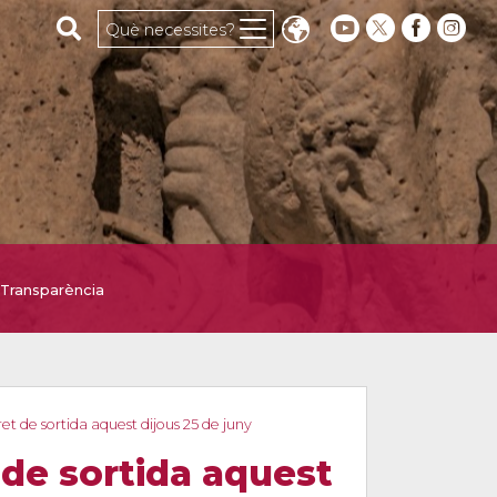
Cerca al web
Què necessites?
Transparència
et de sortida aquest dijous 25 de juny
 de sortida aquest