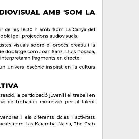
UDIOVISUAL AMB 'SOM LA
ir de les 18.30 h amb ‘Som La Canya del
doblatge i projeccions audiovisuals.
tistes visuals sobre el procés creatiu i la
 de doblatge com Joan Sanz, Lluís Posada,
 interpretaran fragments en directe.
 univers escènic inspirat en la cultura
ATIVA
ció, la participació juvenil i el treball en
spai de trobada i expressió per al talent
ndres i els diferents cicles i activitats
tacats com Las Karamba, Naina, The Crab