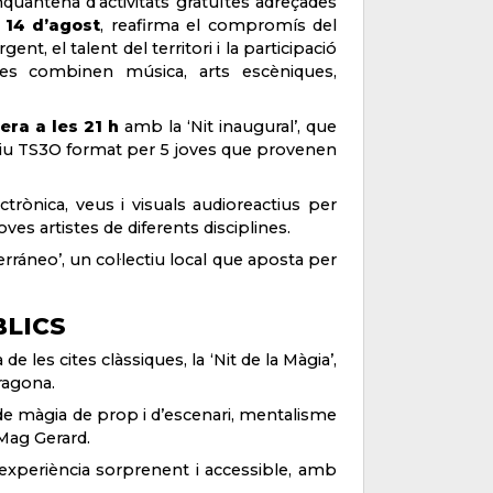
nquantena d’activitats gratuïtes adreçades
l 14 d’agost
, reafirma el compromís del
, el talent del territori i la participació
tes combinen música, arts escèniques,
era a les 21 h
amb la ‘Nit inaugural’, que
ectiu TS3O format per 5 joves que provenen
rònica, veus i visuals audioreactius per
oves artistes de diferents disciplines.
ráneo’, un col·lectiu local que aposta per
BLICS
e les cites clàssiques, la ‘Nit de la Màgia’,
ragona.
 de màgia de prop i d’escenari, mentalisme
 Mag Gerard.
 experiència sorprenent i accessible, amb