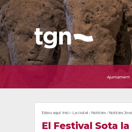
Ajuntament
Esteu aquí:
Inici
›
La ciutat
›
Notícies
›
Notícies Jov
El Festival Sota l