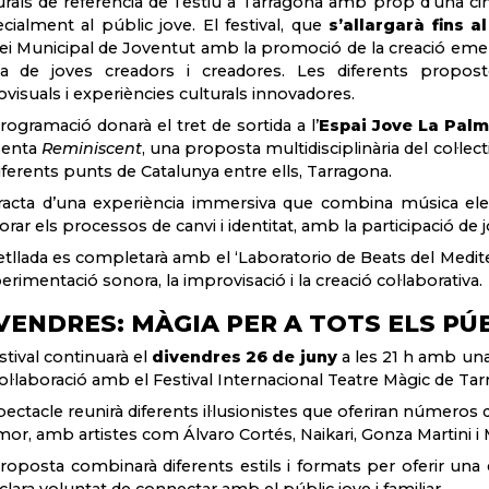
urals de referència de l’estiu a Tarragona amb prop d’una ci
cialment al públic jove. El festival, que
s’allargarà fins a
ei Municipal de Joventut amb la promoció de la creació emergent
va de joves creadors i creadores. Les diferents propos
ovisuals i experiències culturals innovadores.
rogramació donarà el tret de sortida a l’
Espai Jove La Palm
senta
Reminiscent
, una proposta multidisciplinària del col·l
iferents punts de Catalunya entre ells, Tarragona.
racta d’una experiència immersiva que combina música elect
orar els processos de canvi i identitat, amb la participació de j
etllada es completarà amb el ‘Laboratorio de Beats del Mediter
perimentació sonora, la improvisació i la creació col·laborativa.
VENDRES: MÀGIA PER A TOTS ELS PÚ
estival continuarà el
divendres 26 de juny
a les 21 h amb una d
ol·laboració amb el Festival Internacional Teatre Màgic de Tar
pectacle reunirà diferents il·lusionistes que oferiran números
mor, amb artistes com Álvaro Cortés, Naikari, Gonza Martini i
roposta combinarà diferents estils i formats per oferir una
clara voluntat de connectar amb el públic jove i familiar.