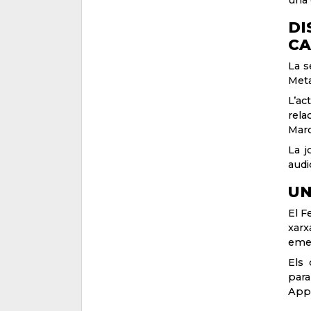
DI
CA
La s
Meta
L’ac
rela
Marc
La j
audi
UN
El F
xarx
eme
Els 
para
Appl