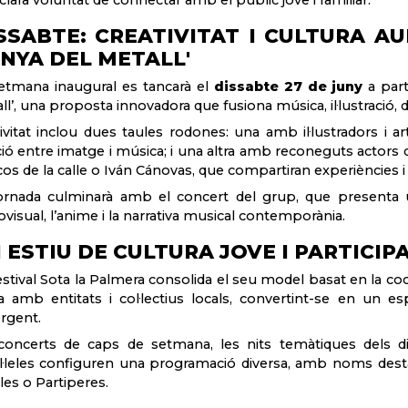
SSABTE: CREATIVITAT I CULTURA A
NYA DEL METALL'
etmana inaugural es tancarà el
dissabte 27 de juny
a part
ll’, una proposta innovadora que fusiona música, il·lustració, 
tivitat inclou dues taules rodones: una amb il·lustradors i ar
ció entre imatge i música; i una altra amb reconeguts actors
os de la calle o Iván Cánovas, que compartiran experiències i
ornada culminarà amb el concert del grup, que presenta un
ovisual, l’anime i la narrativa musical contemporània.
 ESTIU DE CULTURA JOVE I PARTICIP
estival Sota la Palmera consolida el seu model basat en la cocrea
a amb entitats i col·lectius locals, convertint-se en un e
rgent.
concerts de caps de setmana, les nits temàtiques dels dive
l·leles configuren una programació diversa, amb noms des
es o Partiperes.