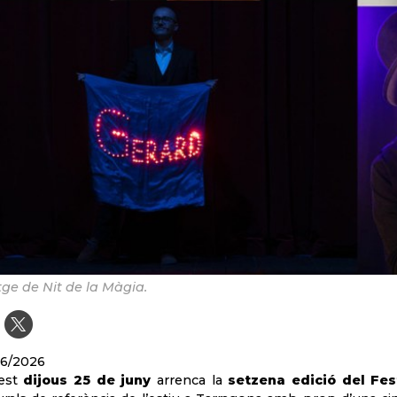
ge de Nit de la Màgia.
06/2026
est
dijous 25 de juny
arrenca la
setzena edició del Fes