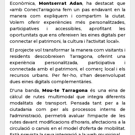
Econòmica,
Montserrat Adan
, ha destacat que
«amb ConecTarragona fem un pas endavant en la
manera com expliquem i compartim la ciutat.
Volem oferir experiències més personalitzades,
participatives i accessibles, aprofitant les
oportunitats que ens ofereixen les eines digitals per
connectar el patrimoni, la cultura i l'activitat local».
El projecte vol transformar la manera com visitants i
residents descobreixen Tarragona, oferint una
experiència personalitzada, participativa i
connectada amb el patrimoni, el comerç local i els
recursos urbans. Per fer-ho, s'han desenvolupat
dues eines digitals complementàries.
D'una banda,
Mou-te Tarragona
és una eina de
càlcul de rutes multimodal que integra diferents
modalitats de transport. Pensada tant per a la
ciutadania com per als processos interns de
l'administració, permetrà avaluar l'impacte de les
rutes davant modificacions d'horaris, afectacions a la
circulació o canvis en el model d'oferta de mobilitat.
Està prevista la seva integració a la web municipal.