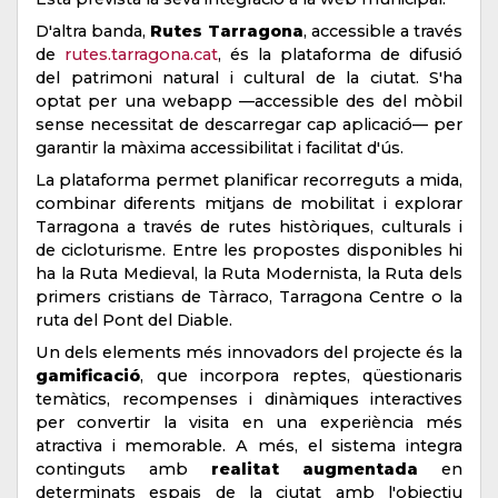
D'altra banda,
Rutes Tarragona
, accessible a través
de
rutes.tarragona.cat
, és la plataforma de difusió
del patrimoni natural i cultural de la ciutat. S'ha
optat per una webapp —accessible des del mòbil
sense necessitat de descarregar cap aplicació— per
garantir la màxima accessibilitat i facilitat d'ús.
La plataforma permet planificar recorreguts a mida,
combinar diferents mitjans de mobilitat i explorar
Tarragona a través de rutes històriques, culturals i
de cicloturisme. Entre les propostes disponibles hi
ha la Ruta Medieval, la Ruta Modernista, la Ruta dels
primers cristians de Tàrraco, Tarragona Centre o la
ruta del Pont del Diable.
Un dels elements més innovadors del projecte és la
gamificació
, que incorpora reptes, qüestionaris
temàtics, recompenses i dinàmiques interactives
per convertir la visita en una experiència més
atractiva i memorable. A més, el sistema integra
continguts amb
realitat augmentada
en
determinats espais de la ciutat amb l'objectiu