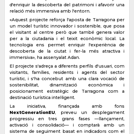
d'enriquir la descoberta del patrimoni i afavorir una
relació més immersiva amb l'entorn.
«Aquest projecte reforça l'aposta de Tarragona per
un model turístic innovador i sostenible, que posa
el visitant al centre però que també genera valor
per a la ciutadania i el teixit econòmic local. La
tecnologia ens permet enriquir l'experiència de
descoberta de la ciutat i fer-la més atractiva i
immersiva», ha assenyalat Adan.
El projecte s'adreça a diferents perfils d'usuari, com
visitants, famílies, residents i agents del sector
turístic, i s'ha concebut amb una clara vocació de
sostenibilitat, dinamització econòmica i
posicionament estratègic de Tarragona com a
destinació turística intel·ligent.
La iniciativa, finançada amb fons
NextGenerationEU
, preveu un desplegament
progressiu en tres grans fases —llançament,
activació i consolidació— i comptarà amb un
sistema de seguiment basat en indicadors com el