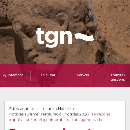
Ajuntament
La ciutat
Serveis
Tràmits i
gestions
Esteu aquí:
Inici
›
La ciutat
›
Notícies
›
Notícies Turisme i restauració
›
Notícies 2026
›
Tarragona
impulsa rutes intel·ligents amb realitat augmentada