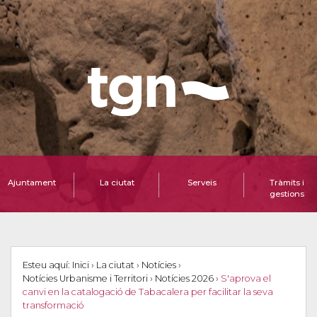
Ajuntament
La ciutat
Serveis
Tràmits i
gestions
Esteu aquí:
Inici
›
La ciutat
›
Notícies
›
Notícies Urbanisme i Territori
›
Notícies 2026
›
S'aprova el
canvi en la catalogació de Tabacalera per facilitar la seva
transformació