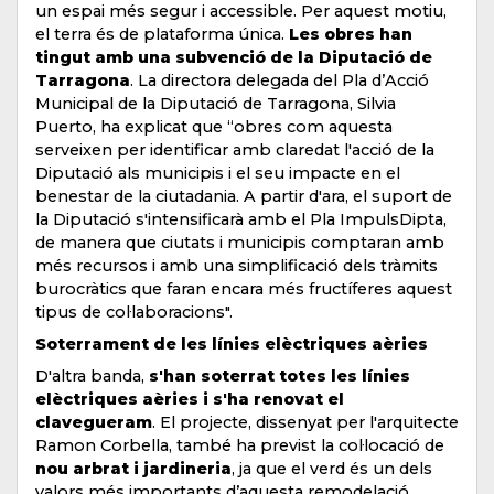
un espai més segur i accessible. Per aquest motiu,
el terra és de plataforma única.
Les obres han
tingut amb una subvenció de la Diputació de
Tarragona
. La directora delegada del Pla d’Acció
Municipal de la Diputació de Tarragona, Silvia
Puerto, ha explicat que “obres com aquesta
serveixen per identificar amb claredat l'acció de la
Diputació als municipis i el seu impacte en el
benestar de la ciutadania. A partir d'ara, el suport de
la Diputació s'intensificarà amb el Pla ImpulsDipta,
de manera que ciutats i municipis comptaran amb
més recursos i amb una simplificació dels tràmits
burocràtics que faran encara més fructíferes aquest
tipus de col·laboracions".
Soterrament de les línies elèctriques aèries
D'altra banda,
s'han soterrat totes les línies
elèctriques aèries i s'ha renovat el
clavegueram
. El projecte, dissenyat per l'arquitecte
Ramon Corbella, també ha previst la col·locació de
nou arbrat i jardineria
, ja que el verd és un dels
valors més importants d’aquesta remodelació