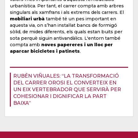
urbanística. Per tant, el carrer compta amb arbres
singulars als xamfrans i als extrems dels carrers. El
mobiliari urbà
també té un pes important en
aquesta via, on s’han instal·lat bancs de formigó
sòlid, de mides diferents, els quals estan buits per
sota perquè siguin antivandàlics. L'entorn també
compta amb
noves papereres i un lloc per
aparcar bicicletes i patinets
.
RUBÉN VIÑUALES: “LA TRANSFORMACIÓ
DEL CARRER OROSI EL CONVERTEIX EN
UN EIX VERTEBRADOR QUE SERVIRÀ PER
COHESIONAR I DIGNIFICAR LA PART
BAIXA”