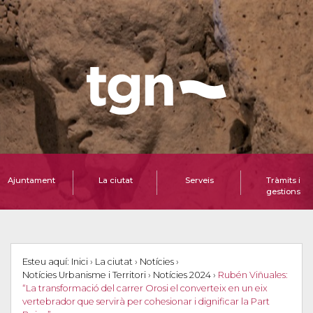
Ajuntament
La ciutat
Serveis
Tràmits i
gestions
Esteu aquí:
Inici
›
La ciutat
›
Notícies
›
Notícies Urbanisme i Territori
›
Notícies 2024
›
Rubén Viñuales:
“La transformació del carrer Orosi el converteix en un eix
vertebrador que servirà per cohesionar i dignificar la Part