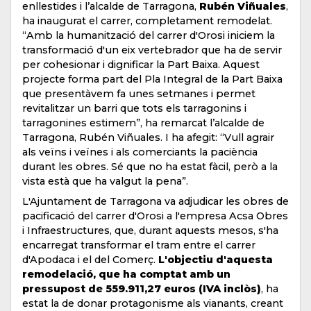
enllestides i l’alcalde de Tarragona,
Rubén Viñuales
,
ha inaugurat el carrer, completament remodelat.
“Amb la humanització del carrer d'Orosi iniciem la
transformació d'un eix vertebrador que ha de servir
per cohesionar i dignificar la Part Baixa. Aquest
projecte forma part del Pla Integral de la Part Baixa
que presentàvem fa unes setmanes i permet
revitalitzar un barri que tots els tarragonins i
tarragonines estimem”, ha remarcat l’alcalde de
Tarragona, Rubén Viñuales. I ha afegit: “Vull agrair
als veïns i veïnes i als comerciants la paciència
durant les obres. Sé que no ha estat fàcil, però a la
vista està que ha valgut la pena”.
L'Ajuntament de Tarragona va adjudicar les obres de
pacificació del carrer d'Orosi a l'empresa Acsa Obres
i Infraestructures, que, durant aquests mesos, s'ha
encarregat transformar el tram entre el carrer
d'Apodaca i el del Comerç.
L'objectiu d'aquesta
remodelació, que ha comptat amb un
pressupost de 559.911,27 euros (IVA inclòs)
, ha
estat la de donar protagonisme als vianants, creant