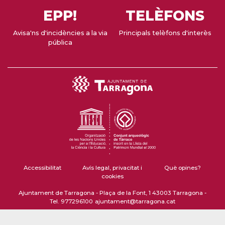
EPP!
TELÈFONS
Avisa'ns d'incidències a la via
Principals telèfons d'interès
pública
Accessibilitat
Avís legal, privacitat i
Què opines?
cookies
Ajuntament de Tarragona - Plaça de la Font, 1 43003 Tarragona -
Tel. 977296100
ajuntament@tarragona.cat