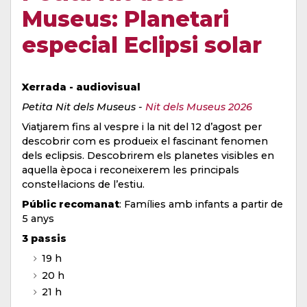
Museus: Planetari
especial Eclipsi solar
Xerrada - audiovisual
Petita Nit dels Museus -
Nit dels Museus 2026
Viatjarem fins al vespre i la nit del 12 d’agost per
descobrir com es produeix el fascinant fenomen
dels eclipsis. Descobrirem els planetes visibles en
aquella època i reconeixerem les principals
constel·lacions de l’estiu.
Públic recomanat
: Famílies amb infants a partir de
5 anys
3 passis
19 h
20 h
21 h