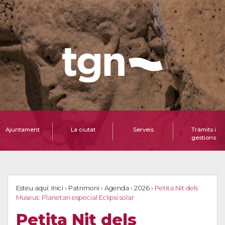
Ajuntament
La ciutat
Serveis
Tràmits i
gestions
Esteu aquí:
Inici
›
Patrimoni
›
Agenda
›
2026
›
Petita Nit dels
Museus: Planetari especial Eclipsi solar
Petita Nit dels