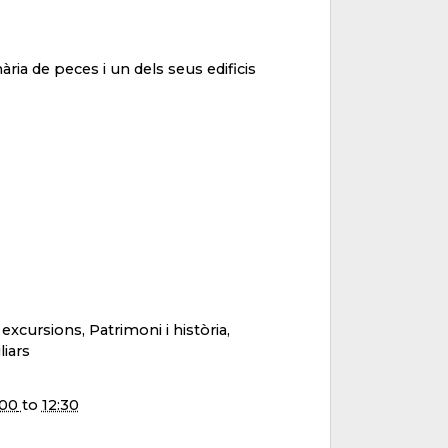
ària de peces i un dels seus edificis
i excursions, Patrimoni i història,
liars
:00
to
12:30