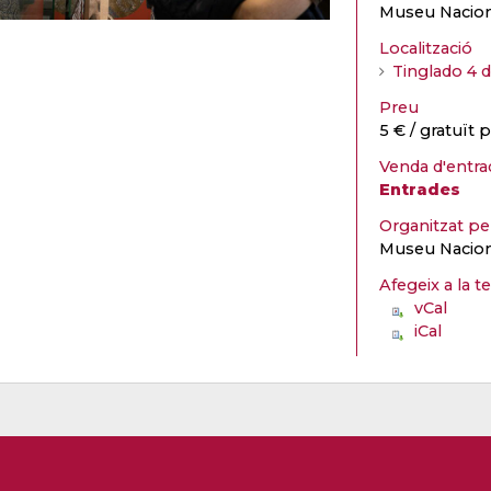
Museu Nacion
Localització
Tinglado 4 d
Preu
5 € / gratuït 
Venda d'entra
Entrades
Organitzat p
Museu Nacion
Afegeix a la t
vCal
iCal