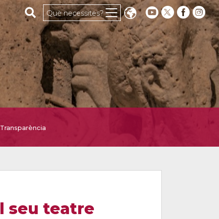
Cerca al web
Què necessites?
Transparència
l seu teatre