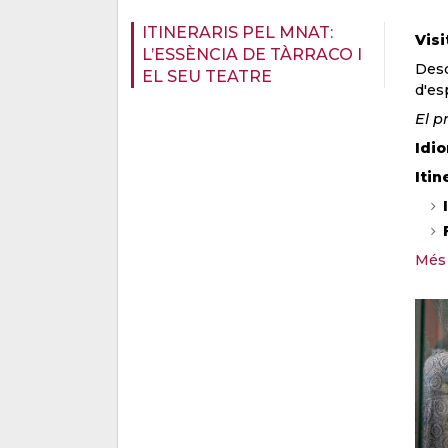
ITINERARIS PEL MNAT:
Visi
L’ESSÈNCIA DE TÀRRACO I
Desc
EL SEU TEATRE
d'es
El p
Idi
Itin
Més 