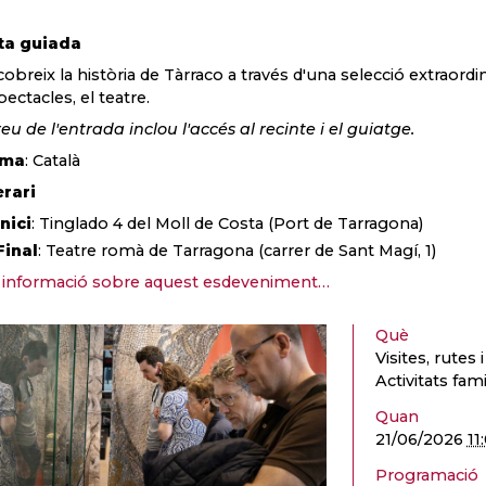
ta guiada
obreix la història de Tàrraco a través d'una selecció extraordin
pectacles, el teatre.
reu de l'entrada inclou l'accés al recinte i el guiatge.
oma
: Català
erari
Inici
: Tinglado 4 del Moll de Costa (Port de Tarragona)
Final
: Teatre romà de Tarragona (carrer de Sant Magí, 1)
informació sobre aquest esdeveniment…
Què
Visites, rutes 
Activitats fami
Quan
21/06/2026
11
Programació