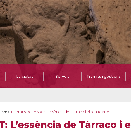
La ciutat
Serveis
Tràmits i gestions
T'26
›
Itineraris pel MNAT: L’essència de Tàrraco i el seu teatre
T: L’essència de Tàrraco i e