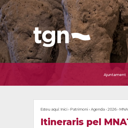
Ajuntament
Esteu aquí:
Inici
›
Patrimoni
›
Agenda
›
2026
›
MNA
Itineraris pel MNA