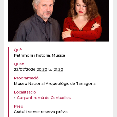
Què
Patrimoni i història, Música
Quan
23/07/2026
20:30
to
21:30
Programació
Museu Nacional Arqueològic de Tarragona
Localització
Conjunt romà de Centcelles
Preu
Gratuït sense reserva prèvia