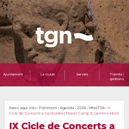
Ajuntament
La ciutat
Serveis
Tràmits i
gestions
Esteu aquí:
Inici
›
Patrimoni
›
Agenda
›
2026
›
MNAT'26
›
IX
Cicle de Concerts a Centcelles | Manel Camp & Gemma Abrié
IX Cicle de Concerts a