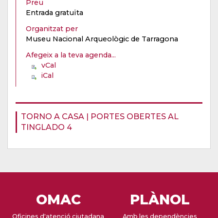
Preu
Entrada gratuïta
Organitzat per
Museu Nacional Arqueològic de Tarragona
Afegeix a la teva agenda...
vCal
iCal
TORNO A CASA | PORTES OBERTES AL
TINGLADO 4
OMAC
PLÀNOL
Oficines d'atenció ciutadana
Amb les dependències