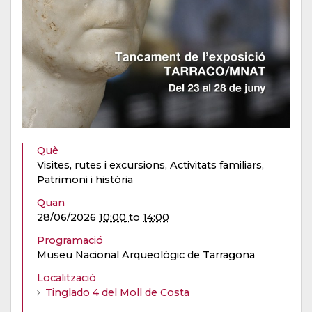
Què
Visites, rutes i excursions, Activitats familiars,
Patrimoni i història
Quan
28/06/2026
10:00
to
14:00
Programació
Museu Nacional Arqueològic de Tarragona
Localització
Tinglado 4 del Moll de Costa