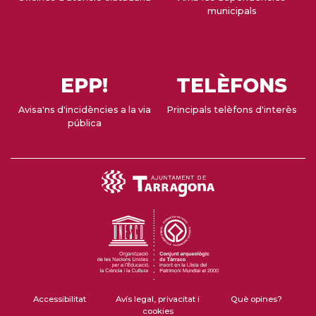
municipals
EPP!
TELÈFONS
Avisa'ns d'incidències a la via
Principals telèfons d'interès
pública
Accessibilitat
Avís legal, privacitat i
Què opines?
cookies