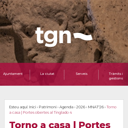
Ajuntament
La ciutat
Serveis
Tràmits i
gestions
Esteu aquí:
Inici
›
Patrimoni
›
Agenda
›
2026
›
MNAT'26
›
Torno
a casa | Portes obertes al Tinglado 4
Torno a casa | Portes