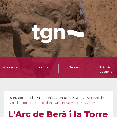
Ajuntament
La ciutat
Serveis
Tràmits i
gestions
Esteu aquí:
Inici
›
Patrimoni
›
Agenda
›
2026
›
TV26
›
L'Arc de
Berà i la Torre dels Escipions. Una nova visió - NOVETAT
L'Arc de Berà i la Torre