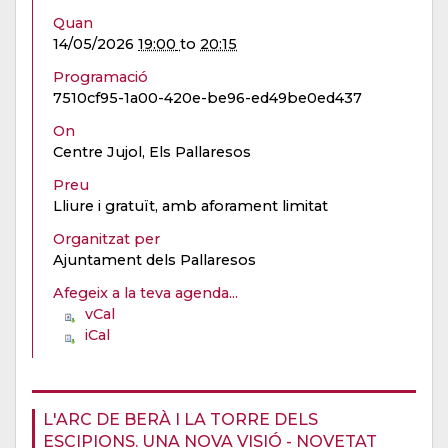
Quan
14/05/2026
19:00
to
20:15
Programació
7510cf95-1a00-420e-be96-ed49be0ed437
On
Centre Jujol, Els Pallaresos
Preu
Lliure i gratuït, amb aforament limitat
Organitzat per
Ajuntament dels Pallaresos
Afegeix a la teva agenda...
vCal
iCal
L'ARC DE BERÀ I LA TORRE DELS
ESCIPIONS. UNA NOVA VISIÓ - NOVETAT