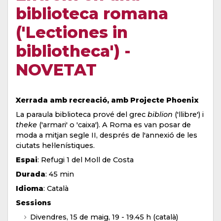
biblioteca romana
('Lectiones in
bibliotheca') -
NOVETAT
Xerrada amb recreació, amb Projecte Phoenix
La paraula biblioteca prové del grec
biblion
('llibre') i
theke
('armari' o 'caixa'). A Roma es van posar de
moda a mitjan segle II, després de l'annexió de les
ciutats hel·lenístiques.
Espai
: Refugi 1 del Moll de Costa
Durada
: 45 min
Idioma
: Català
Sessions
Divendres, 15 de maig, 19 - 19.45 h (català)