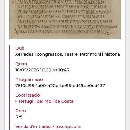
Què
Xerrades i congressos, Teatre, Patrimoni i història
Quan
16/05/2026
10:00
to
10:45
Programació
7510cf95-1a00-420e-be96-ed49be0ed437
Localització
Refugi 1 del Moll de Costa
Preu
5 €
Venda d'entrades / Inscripcions