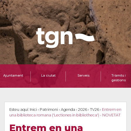
Ajuntament
La ciutat
Serveis
Tràmits i
gestions
Esteu aquí:
Inici
›
Patrimoni
›
Agenda
›
2026
›
TV26
›
Entrem en
una biblioteca romana ('Lectiones in bibliotheca') - NOVETAT
Entrem en una