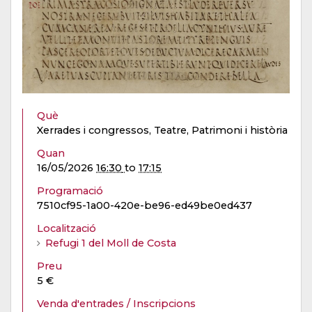
Què
Xerrades i congressos, Teatre, Patrimoni i història
Quan
16/05/2026
16:30
to
17:15
Programació
7510cf95-1a00-420e-be96-ed49be0ed437
Localització
Refugi 1 del Moll de Costa
Preu
5 €
Venda d'entrades / Inscripcions