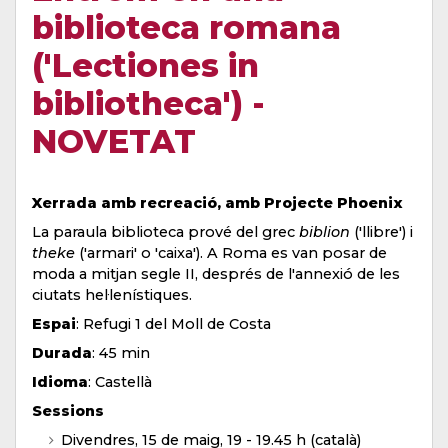
biblioteca romana
('Lectiones in
bibliotheca') -
NOVETAT
Xerrada amb recreació, amb Projecte Phoenix
La paraula biblioteca prové del grec
biblion
('llibre') i
theke
('armari' o 'caixa'). A Roma es van posar de
moda a mitjan segle II, després de l'annexió de les
ciutats hel·lenístiques.
Espai
: Refugi 1 del Moll de Costa
Durada
: 45 min
Idioma
: Castellà
Sessions
Divendres, 15 de maig, 19 - 19.45 h (català)