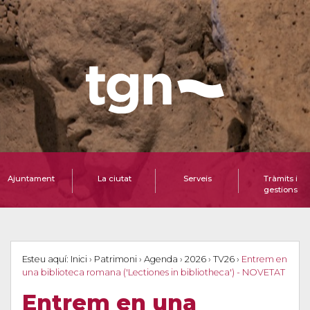
Ajuntament
La ciutat
Serveis
Tràmits i
gestions
Esteu aquí:
Inici
›
Patrimoni
›
Agenda
›
2026
›
TV26
›
Entrem en
una biblioteca romana ('Lectiones in bibliotheca') - NOVETAT
Entrem en una