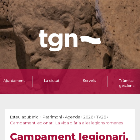
Ajuntament
La ciutat
Serveis
Tràmits i
gestions
Esteu aquí:
Inici
›
Patrimoni
›
Agenda
›
2026
›
TV26
›
Campament legionari. La vida diària a les legions romanes
Campament legionari.