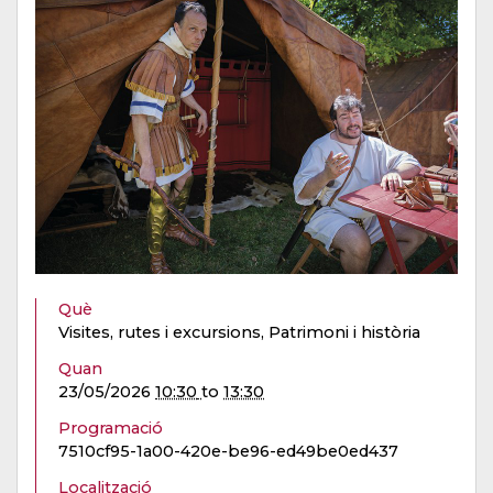
Què
Visites, rutes i excursions, Patrimoni i història
Quan
23/05/2026
10:30
to
13:30
Programació
7510cf95-1a00-420e-be96-ed49be0ed437
Localització