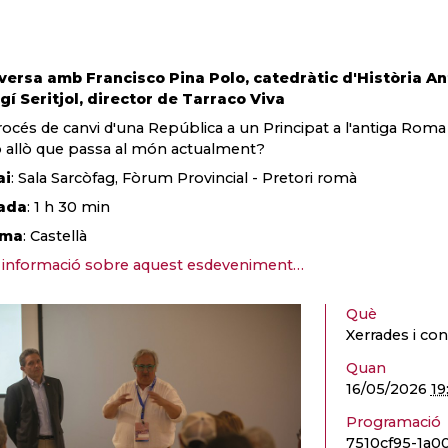
ersa amb Francisco Pina Polo, catedràtic d'Història An
gí Seritjol, director de Tarraco Viva
rocés de canvi d'una República a un Principat a l'antiga Rom
allò que passa al món actualment?
ai
: Sala Sarcòfag, Fòrum Provincial - Pretori romà
ada
: 1 h 30 min
oma
: Castellà
informació sobre aquest esdeveniment…
Què
Xerrades i con
Quan
16/05/2026
19
Programació
7510cf95-1a