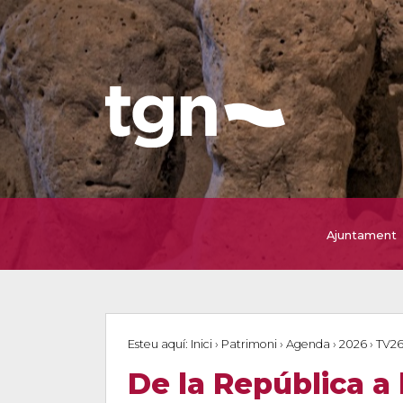
Ajuntament
Esteu aquí:
Inici
›
Patrimoni
›
Agenda
›
2026
›
TV2
De la República a 