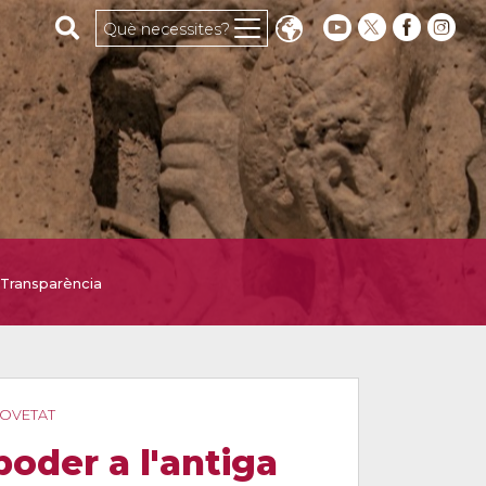
Cerca al web
Què necessites?
Transparència
- NOVETAT
poder a l'antiga