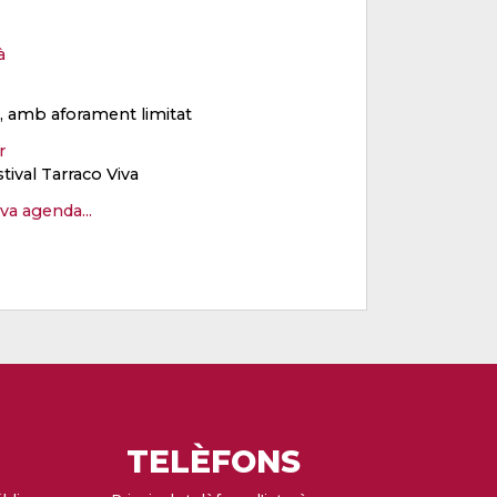
à
ït, amb aforament limitat
er
stival Tarraco Viva
eva agenda...
TELÈFONS