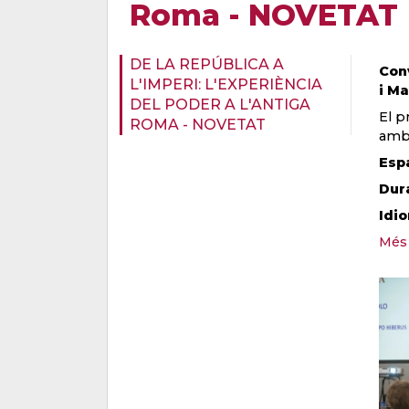
Roma - NOVETAT
DE LA REPÚBLICA A
Conv
L'IMPERI: L'EXPERIÈNCIA
i Ma
DEL PODER A L'ANTIGA
El p
ROMA - NOVETAT
amb 
Esp
Dur
Idi
Més 