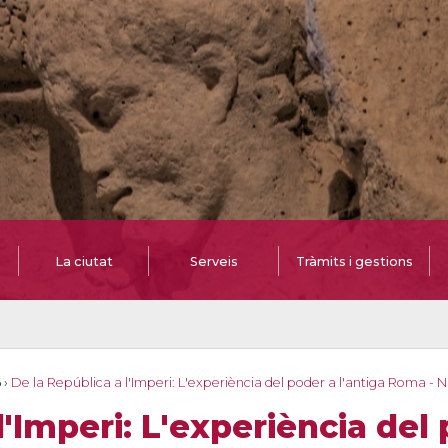
La ciutat
Serveis
Tràmits i gestions
6
›
De la República a l'Imperi: L'experiència del poder a l'antiga Roma 
l'Imperi: L'experiència del 