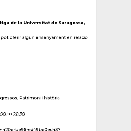
tiga de la Universitat de Saragossa,
a pot oferir algun ensenyament en relació
gressos, Patrimoni i història
:00
to
20:30
00-420e-be96-ed49be0ed437