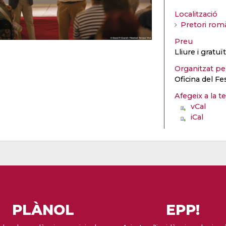
Localització
Pretori rom
Preu
Lliure i gratu
Organitzat p
Oficina del Fe
Afegeix a la t
vCal
iCal
PLÀNOL
EPP!