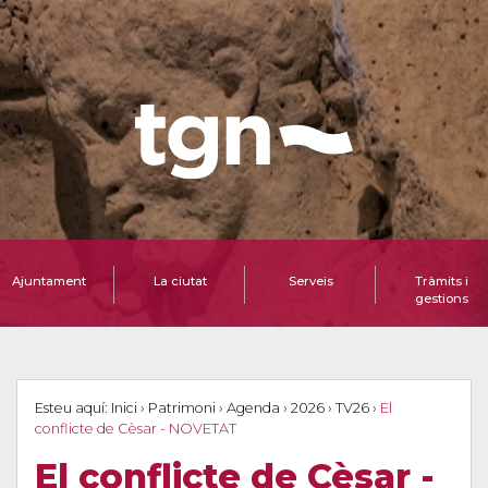
Ajuntament
La ciutat
Serveis
Tràmits i
gestions
Esteu aquí:
Inici
›
Patrimoni
›
Agenda
›
2026
›
TV26
›
El
conflicte de Cèsar - NOVETAT
El conflicte de Cèsar -