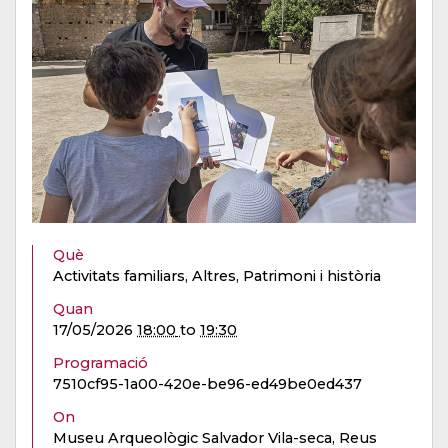
Què
Activitats familiars, Altres, Patrimoni i història
Quan
17/05/2026
18:00
to
19:30
Programació
7510cf95-1a00-420e-be96-ed49be0ed437
On
Museu Arqueològic Salvador Vila-seca, Reus