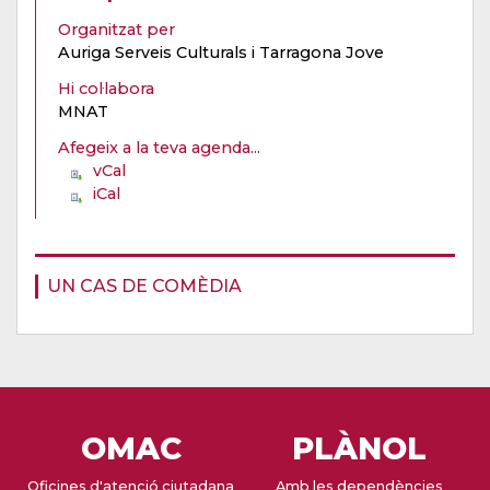
Organitzat per
Auriga Serveis Culturals i Tarragona Jove
Hi col·labora
MNAT
Afegeix a la teva agenda...
vCal
iCal
UN CAS DE COMÈDIA
OMAC
PLÀNOL
Oficines d'atenció ciutadana
Amb les dependències