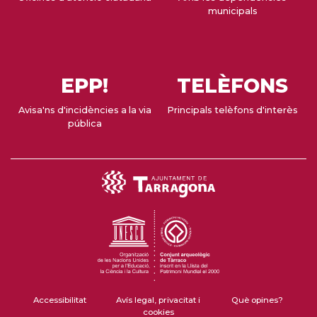
municipals
EPP!
TELÈFONS
Avisa'ns d'incidències a la via
Principals telèfons d'interès
pública
Accessibilitat
Avís legal, privacitat i
Què opines?
cookies