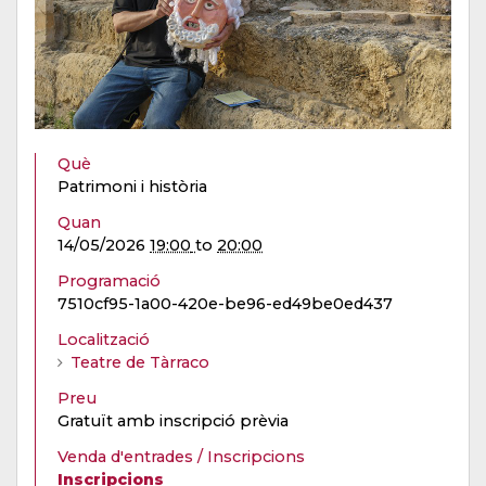
Què
Patrimoni i història
Quan
14/05/2026
19:00
to
20:00
Programació
7510cf95-1a00-420e-be96-ed49be0ed437
Localització
Teatre de Tàrraco
Preu
Gratuït amb inscripció prèvia
Venda d'entrades / Inscripcions
Inscripcions