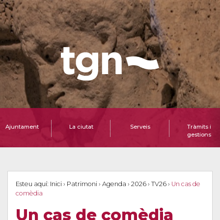
Ajuntament
La ciutat
Serveis
Tràmits i
gestions
Esteu aquí:
Inici
›
Patrimoni
›
Agenda
›
2026
›
TV26
›
Un cas de
comèdia
Un cas de comèdia