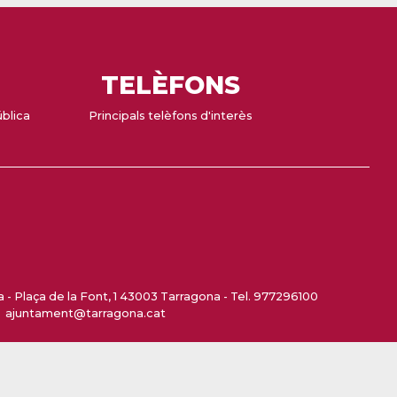
TELÈFONS
ública
Principals telèfons d'interès
- Plaça de la Font, 1 43003 Tarragona - Tel. 977296100
ajuntament@tarragona.cat