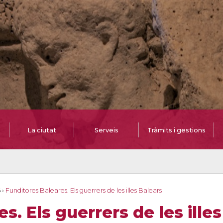
La ciutat
Serveis
Tràmits i gestions
6
›
Funditores Baleares. Els guerrers de les illes Balears
s. Els guerrers de les ille