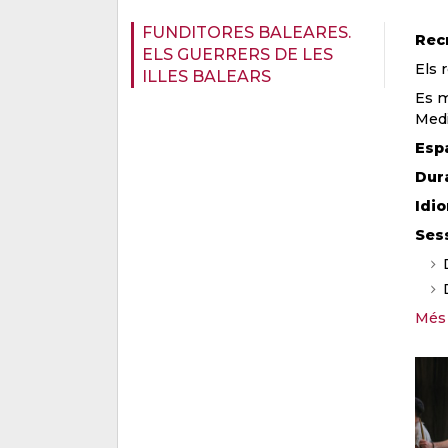
FUNDITORES BALEARES.
Recr
ELS GUERRERS DE LES
Els 
ILLES BALEARS
Es m
Medi
Esp
Dur
Idi
Ses
Més 