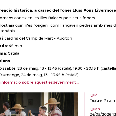
eació històrica, a càrrec del foner Lluís Pons Livermore
romans coneixien les illes Balears pels seus foners.
ostrarà quin n'és l'origen i com llançaven pedres amb més de
terrània.
ai
: Jardins del Camp de Mart - Auditori
ada
: 45 min
oma
: Català
sions
Dissabte, 23 de maig, 13 - 13.45 (català), 19.30 - 20.15 h (castellà
Diumenge, 24 de maig, 13 - 13.45 h (català)
informació sobre aquest esdeveniment…
Què
Teatre, Patrim
Quan
24/05/2026
1