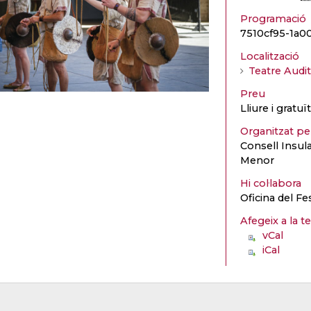
Programació
7510cf95-1a
Localització
Teatre Audi
Preu
Lliure i gratu
Organitzat p
Consell Insul
Menor
Hi col·labora
Oficina del Fe
Afegeix a la t
vCal
iCal