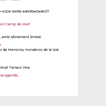
00-420e-be96-ed49be0ed437
tori Camp de Mart
ït, amb aforament limitat
er
ar de Menorca, Honderos de la Isla
stival Tarraco Viva
eva agenda...