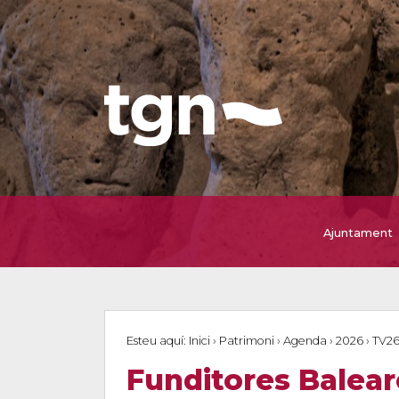
Ajuntament
Esteu aquí:
Inici
›
Patrimoni
›
Agenda
›
2026
›
TV2
Funditores Baleare