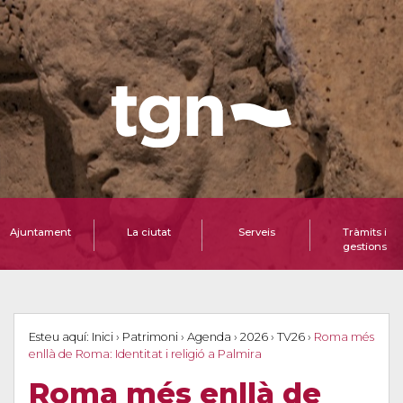
Ajuntament
La ciutat
Serveis
Tràmits i
gestions
Esteu aquí:
Inici
›
Patrimoni
›
Agenda
›
2026
›
TV26
›
Roma més
enllà de Roma: Identitat i religió a Palmira
Roma més enllà de