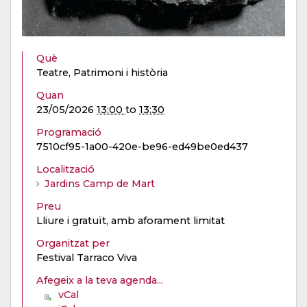
Què
Teatre, Patrimoni i història
Quan
23/05/2026
13:00
to
13:30
Programació
7510cf95-1a00-420e-be96-ed49be0ed437
Localització
Jardins Camp de Mart
Preu
Lliure i gratuït, amb aforament limitat
Organitzat per
Festival Tarraco Viva
Afegeix a la teva agenda...
vCal