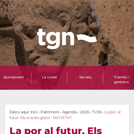
Ajuntament
La ciutat
Serveis
Tràmits i
gestions
Esteu aquí:
Inici
›
Patrimoni
›
Agenda
›
2026
›
TV26
›
La por al
futur. Els oracles grecs - NOVETAT
La por al futur. Els