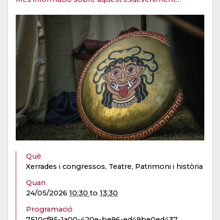
Què
Xerrades i congressos, Teatre, Patrimoni i història
Quan
24/05/2026
10:30
to
13:30
Programació
7510cf95-1a00-420e-be96-ed49be0ed437