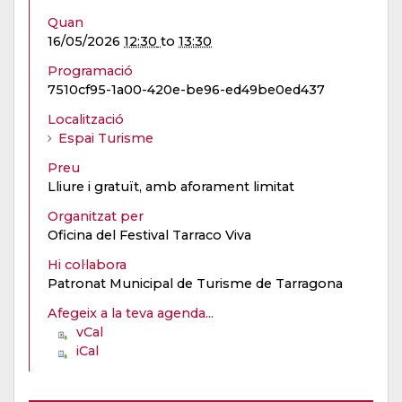
Quan
16/05/2026
12:30
to
13:30
Programació
7510cf95-1a00-420e-be96-ed49be0ed437
Localització
Espai Turisme
Preu
Lliure i gratuït, amb aforament limitat
Organitzat per
Oficina del Festival Tarraco Viva
Hi col·labora
Patronat Municipal de Turisme de Tarragona
Afegeix a la teva agenda...
vCal
iCal