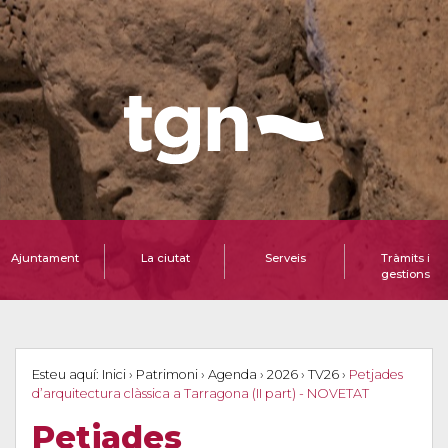
Ajuntament
La ciutat
Serveis
Tràmits i
gestions
Esteu aquí:
Inici
›
Patrimoni
›
Agenda
›
2026
›
TV26
›
Petjades
d’arquitectura clàssica a Tarragona (II part) - NOVETAT
Petjades