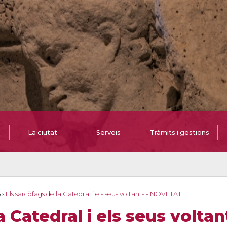
La ciutat
Serveis
Tràmits i gestions
6
›
Els sarcòfags de la Catedral i els seus voltants - NOVETAT
a Catedral i els seus volt