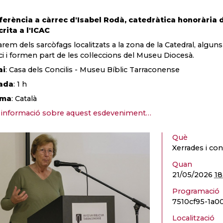
erència a càrrec d'Isabel Rodà, catedràtica honorària
rita a l'ICAC
arem dels sarcòfags localitzats a la zona de la Catedral, alguns
ici i formen part de les col·leccions del Museu Diocesà.
ai
: Casa dels Concilis - Museu Bíblic Tarraconense
ada
: 1 h
oma
: Català
informació sobre aquest esdeveniment…
Què
Xerrades i con
Quan
21/05/2026
18
Programació
7510cf95-1a
Localització