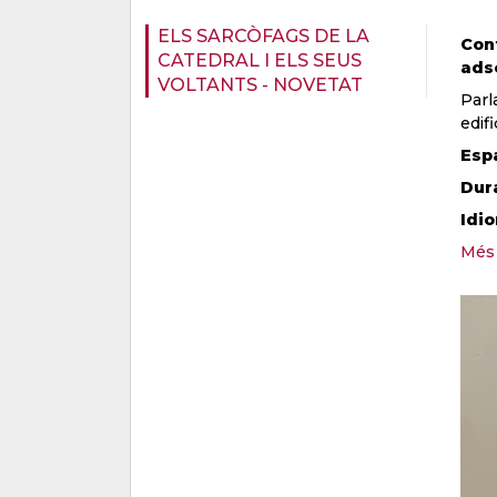
ELS SARCÒFAGS DE LA
Conf
CATEDRAL I ELS SEUS
adsc
VOLTANTS - NOVETAT
Parl
edif
Esp
Dur
Idi
Més 