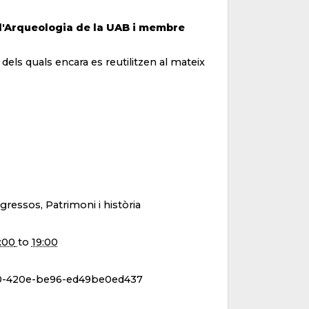
 d'Arqueologia de la UAB i membre
 dels quals encara es reutilitzen al mateix
gressos, Patrimoni i història
:00
to
19:00
00-420e-be96-ed49be0ed437