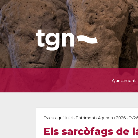
Ajuntament
Esteu aquí:
Inici
›
Patrimoni
›
Agenda
›
2026
›
TV2
Els sarcòfags de l