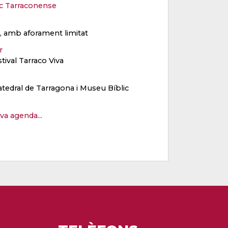
c Tarraconense
ït, amb aforament limitat
er
stival Tarraco Viva
atedral de Tarragona i Museu Bíblic
eva agenda...