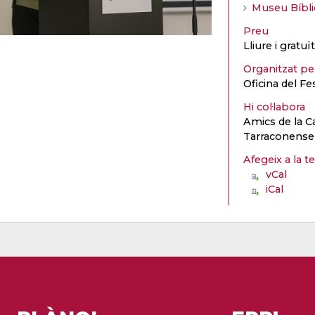
Museu Bíbli
Preu
Lliure i gratu
Organitzat p
Oficina del Fe
Hi col·labora
Amics de la C
Tarraconense
Afegeix a la t
vCal
iCal