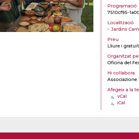
Programació
7510cf95-1a
Localització
Jardins Cam
Preu
Lliure i gratu
Organitzat p
Oficina del Fe
Hi col·labora
Associazione 
Afegeix a la t
vCal
iCal