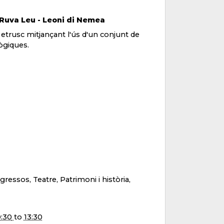
 Ruva Leu - Leoni di Nemea
c i etrusc mitjançant l'ús d'un conjunt de
ògiques.
gressos, Teatre, Patrimoni i història,
0:30
to
13:30