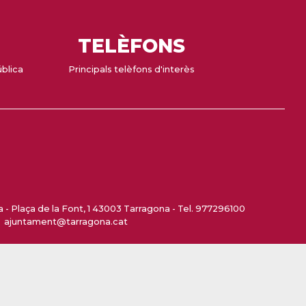
TELÈFONS
ública
Principals telèfons d'interès
- Plaça de la Font, 1 43003 Tarragona - Tel. 977296100
ajuntament@tarragona.cat