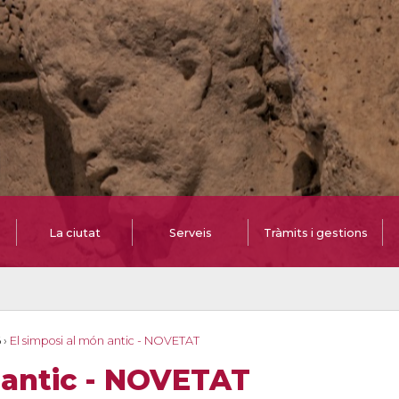
La ciutat
Serveis
Tràmits i gestions
6
›
El simposi al món antic - NOVETAT
 antic - NOVETAT