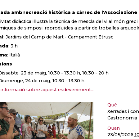
ada amb recreació històrica a càrrec de l'Associazione
tivitat didàctica il·lustra la tècnica de mescla del vi al món gre
miques de simposi, reproduïdes a partir de troballes arqueol
ai
: Jardins del Camp de Mart - Campament Etrusc
ada
: 3 h
oma
: Italià
sions
Dissabte, 23 de maig, 10.30 - 13.30 h, 18.30 - 20 h
Diumenge, 24 de maig, 10.30 - 13.30 h
informació sobre aquest esdeveniment…
Què
Xerrades i con
Gastronomia
Quan
23/05/2026
1