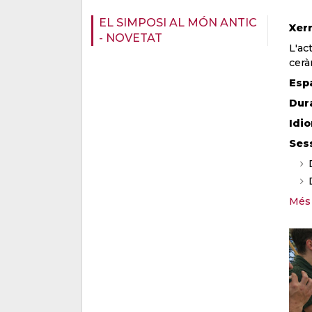
EL SIMPOSI AL MÓN ANTIC
Xerr
- NOVETAT
L'ac
cerà
Esp
Dur
Idi
Ses
Més 