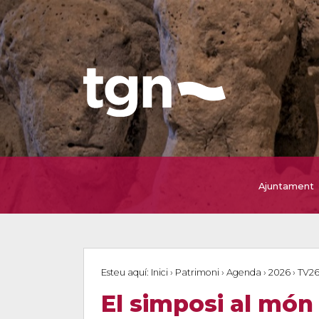
Ajuntament
Esteu aquí:
Inici
›
Patrimoni
›
Agenda
›
2026
›
TV2
El simposi al món