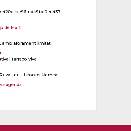
00-420e-be96-ed49be0ed437
p de Mart
ït, amb aforament limitat
er
stival Tarraco Viva
Ruva Leu - Leoni di Nemea
eva agenda...