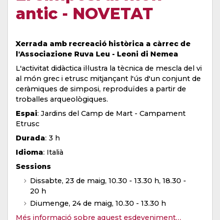
antic - NOVETAT
Xerrada amb recreació històrica a càrrec de
l'Associazione Ruva Leu - Leoni di Nemea
L'activitat didàctica il·lustra la tècnica de mescla del vi
al món grec i etrusc mitjançant l'ús d'un conjunt de
ceràmiques de simposi, reproduïdes a partir de
troballes arqueològiques.
Espai
: Jardins del Camp de Mart - Campament
Etrusc
Durada
: 3 h
Idioma
: Italià
Sessions
Dissabte, 23 de maig, 10.30 - 13.30 h, 18.30 -
20 h
Diumenge, 24 de maig, 10.30 - 13.30 h
Més informació sobre aquest esdeveniment…