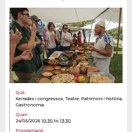
Què
Xerrades i congressos, Teatre, Patrimoni i història,
Gastronomia
Quan
24/05/2026
10:30
to
13:30
Programació