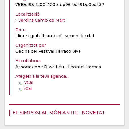
7510cf95-1a00-420e-be96-ed49be0ed437
Localització
Jardins Camp de Mart
Preu
Lliure i gratuït, amb aforament limitat
Organitzat per
Oficina del Festival Tarraco Viva
Hi col·labora
Associazione Ruva Leu - Leoni di Nemea
Afegeix a la teva agenda...
vCal
iCal
EL SIMPOSI AL MÓN ANTIC - NOVETAT