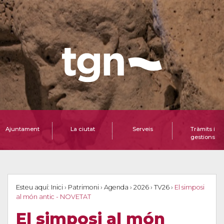
Ajuntament
La ciutat
Serveis
Tràmits i
gestions
Esteu aquí:
Inici
›
Patrimoni
›
Agenda
›
2026
›
TV26
›
El simposi
al món antic - NOVETAT
El simposi al món