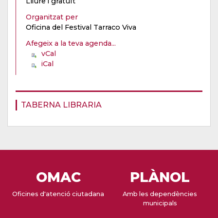
Lliure i gratuït
Organitzat per
Oficina del Festival Tarraco Viva
Afegeix a la teva agenda...
vCal
iCal
TABERNA LIBRARIA
OMAC
PLÀNOL
Oficines d'atenció ciutadana
Amb les dependències
municipals