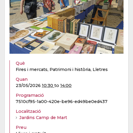
Què
Fires i mercats, Patrimoni i història, Lletres
Quan
23/05/2026
10:30
to
14:00
Programació
7510cf95-1a00-420e-be96-ed49be0ed437
Localització
Jardins Camp de Mart
Preu