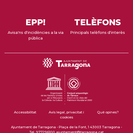
EPP!
TELÈFONS
Avisa'ns d'incidències a la via
Principals telèfons d'interès
pública
Accessibilitat
Avís legal, privacitat i
Què opines?
cookies
Ajuntament de Tarragona - Plaça de la Font, 1 43003 Tarragona -
Tel. 977296100
ajuntament@tarragona.cat