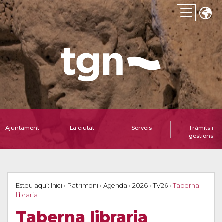
Ajuntament
La ciutat
Serveis
Tràmits i
gestions
Esteu aquí:
Inici
›
Patrimoni
›
Agenda
›
2026
›
TV26
›
Taberna
libraria
Taberna libraria