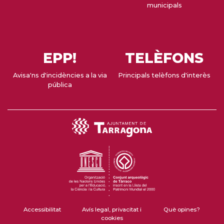
municipals
EPP!
TELÈFONS
Avisa'ns d'incidències a la via
Principals telèfons d'interès
pública
Accessibilitat
Avís legal, privacitat i
Què opines?
cookies