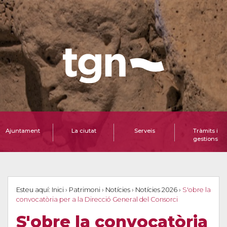
Ajuntament
La ciutat
Serveis
Tràmits i
gestions
Esteu aquí:
Inici
›
Patrimoni
›
Notícies
›
Notícies 2026
›
S'obre la
convocatòria per a la Direcció General del Consorci
S'obre la convocatòria