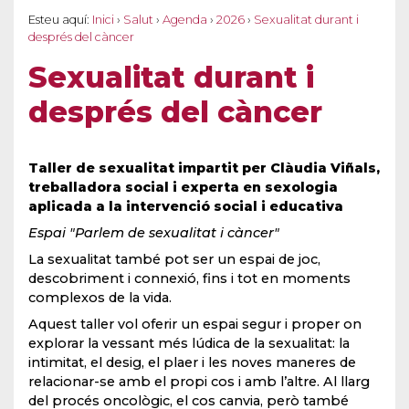
Esteu aquí:
Inici
›
Salut
›
Agenda
›
2026
›
Sexualitat durant i
després del càncer
Sexualitat durant i
després del càncer
Taller de sexualitat impartit per Clàudia Viñals,
treballadora social i experta en sexologia
aplicada a la intervenció social i educativa
Espai "Parlem de sexualitat i càncer"
La sexualitat també pot ser un espai de joc,
descobriment i connexió, fins i tot en moments
complexos de la vida.
Aquest taller vol oferir un espai segur i proper on
explorar la vessant més lúdica de la sexualitat: la
intimitat, el desig, el plaer i les noves maneres de
relacionar-se amb el propi cos i amb l’altre. Al llarg
del procés oncològic, el cos canvia, però també