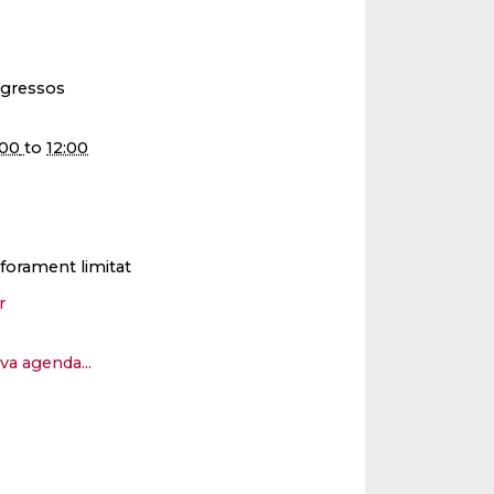
ngressos
:00
to
12:00
forament limitat
er
eva agenda...