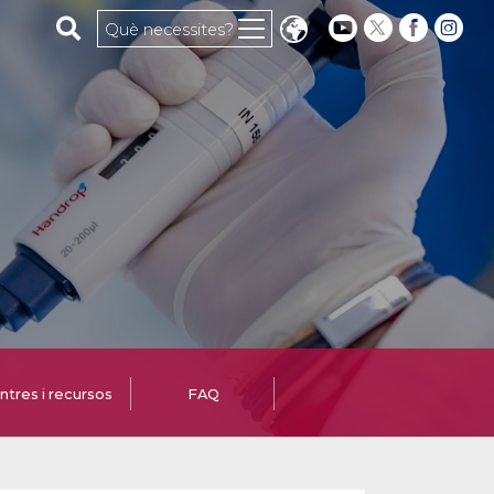
Cerca al web
Què necessites?
ntres i recursos
FAQ