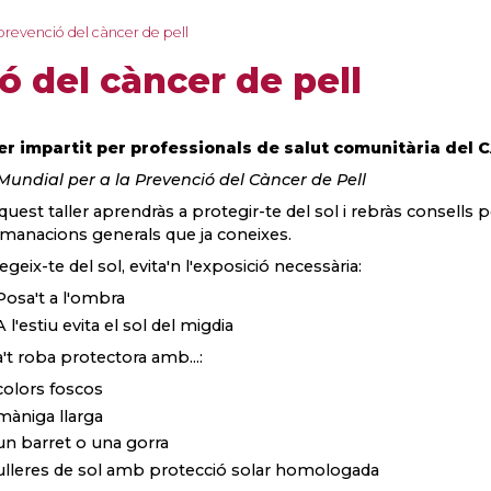
 prevenció del càncer de pell
ó del càncer de pell
er impartit per professionals de salut comunitària del 
Mundial per a la Prevenció del Càncer de Pell
quest taller aprendràs a protegir-te del sol i rebràs consells pe
manacions generals que ja coneixes.
egeix-te del sol, evita'n l'exposició necessària:
Posa't a l'ombra
A l'estiu evita el sol del migdia
't roba protectora amb...:
colors foscos
màniga llarga
un barret o una gorra
ulleres de sol amb protecció solar homologada