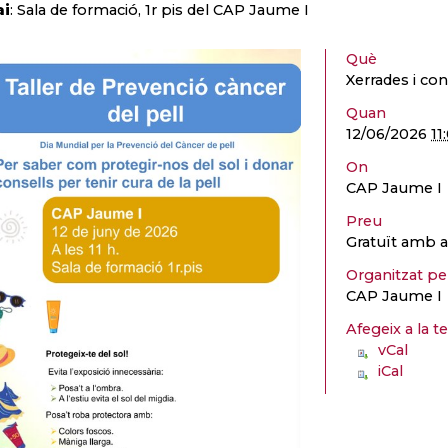
ai
: Sala de formació, 1r pis del CAP Jaume I
Què
Xerrades i co
Quan
12/06/2026
11
On
CAP Jaume I
Preu
Gratuït amb a
Organitzat p
CAP Jaume I
Afegeix a la t
vCal
iCal