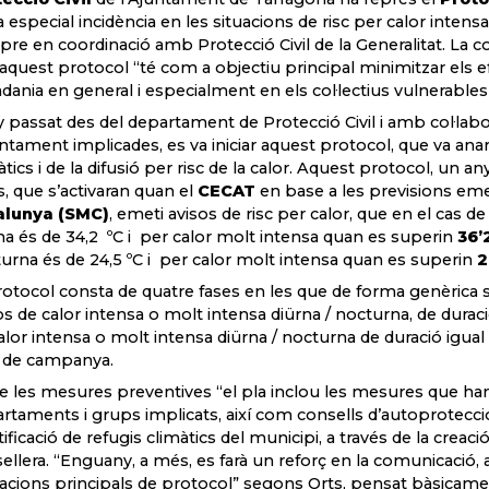
 especial incidència en les situacions de risc per calor intens
re en coordinació amb Protecció Civil de la Generalitat. La con
aquest protocol “té com a objectiu principal minimitzar els efe
adania en general i especialment en els col·lectius vulnerables
y passat des del departament de Protecció Civil i amb col·labo
untament implicades, es va iniciar aquest protocol, que va a
àtics i de la difusió per risc de la calor. Aquest protocol, un 
s, que s’activaran quan el
CECAT
en base a les previsions em
alunya (SMC)
, emeti avisos de risc per calor, que en el cas de
na és de 34,2 ºC i per calor molt intensa quan es superin
36’
urna és de 24,5 ºC i per calor molt intensa quan es superin
2
rotocol consta de quatre fases en les que de forma genèrica s
os de calor intensa o molt intensa diürna / nocturna, de duració
alor intensa o molt intensa diürna / nocturna de duració igual o 
l de campanya.
e les mesures preventives “el pla inclou les mesures que h
rtaments i grups implicats, així com consells d’autoprotecció 
tificació de refugis climàtics del municipi, a través de la creac
ellera. “Enguany, a més, es farà un reforç en la comunicació, a
acions principals de protocol” segons Orts, pensat bàsicamen