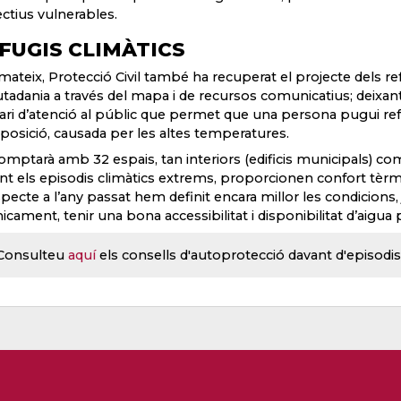
lectius vulnerables.
FUGIS CLIMÀTICS
 mateix, Protecció Civil també ha recuperat el projecte dels re
iutadania a través del mapa i de recursos comunicatius; deixant
rari d’atenció al públic que permet que una persona pugui ref
sposició, causada per les altes temperatures.
omptarà amb 32 espais, tan interiors (edificis municipals) com 
nt els episodis climàtics extrems, proporcionen confort tèrmi
pecte a l’any passat hem definit encara millor les condicions,
icament, tenir una bona accessibilitat i disponibilitat d’aigua p
Consulteu
aquí
els consells d'autoprotecció davant d'episodis