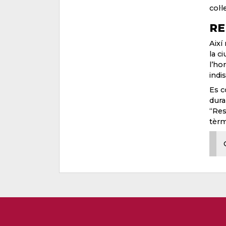
col·
RE
Així
la c
l’ho
indi
Es c
dura
“Res
tèrm