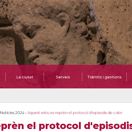
La ciutat
Serveis
Tràmits i gestions
Notícies 2024
›
Aquest estiu es reprèn el protocol d'episodis de calor
prèn el protocol d'episodi