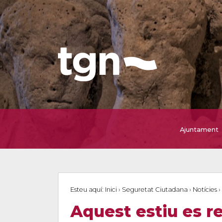
Ajuntament
Esteu aquí:
Inici
›
Seguretat Ciutadana
›
Notícies
›
Aquest estiu es re