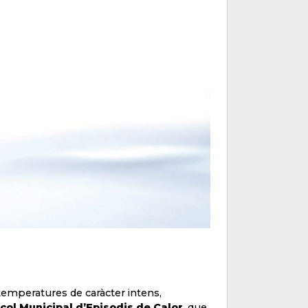
e temperatures de caràcter intens,
col Municipal d’Episodis de Calor
, que