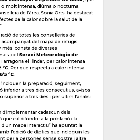
a o molt intensa, diürna o nocturna,
sellera de l’àrea, Sonia Orts, ha destacat
ctes de la calor sobre la salut de la
”.
ració de totes les conselleries de
nar acompanyat del mapa de refugis
any més, consta de diverses
eses pel
Servei Meteorològic de
 Tarragona el llindar, per calor intensa
2 ºC
. Per que respecta a calor intensa
6’5 ºC
.
’inclouen la preparació, seguiment,
 inferior a tres dies consecutius, avisos
superior a tres dies i per últim l’anàlisi
an d’implementar cadascun dels
que cal difondre a la població i la
ió d’un mapa interactiu” ha apuntat la
mb l’edició de díptics que incloguin les
t per a persones sense sostre i altre