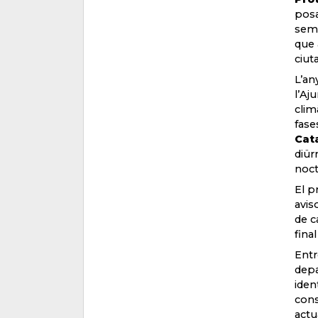
posa
semp
que 
ciut
L’an
l’Aj
clim
fase
Cat
diür
noct
El p
avis
de c
fina
Entr
depa
iden
cons
actu