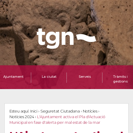
Ajuntament
La ciutat
Serveis
Tràmits i
gestions
Esteu aquí:
Inici
›
Seguretat Ciutadana
›
Notícies
›
Notícies 2024
›
L'Ajuntament activa el Pla d'Actuació
Municipal en fase d'alerta per mal estat de la mar