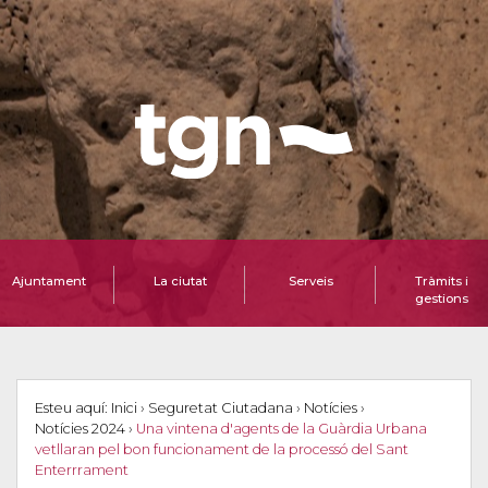
Ajuntament
La ciutat
Serveis
Tràmits i
gestions
Esteu aquí:
Inici
›
Seguretat Ciutadana
›
Notícies
›
Notícies 2024
›
Una vintena d'agents de la Guàrdia Urbana
vetllaran pel bon funcionament de la processó del Sant
Enterrrament