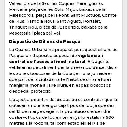
Velles, pla de la Seu, les Coques, Pare Iglesias,
Merceria, plaça de les Cols, Major, baixada de la
Misericòrdia, plaça de la Font, Sant Fructuós, Comte
de Rius, Rambla Nova, Sant Agustí, Portalet,
Trinquet Nou, plaça de l’Esperidió, baixada de la
Pescateria i plaça del Rei.
Dispostiu de Dilluns de Pasqua
La Guàrdia Urbana ha preparat per aquest dilluns de
Pasqua un dispositiu especial de
vigilància i
control de l’accés al medi natural
. Els agents
vetllaran especialment per la prevenció d'incendis a
les zones boscoses de la ciutat, en una jornada en
què part de la ciutadania té l'hàbit de dinar a fora i
menjar la mona a l’aire lliure, en espais boscosos
d’especial protecció.
L'objectiu prioritari del dispositiu és controlar que la
ciutadania no encengui cap tipus de foc, ja que des
del 15 de març és vigent la prohibició d'encendre
qualsevol tipus de foc en terrenys forestals i a 500
metres a la rodona, tal com estableix el Pla de