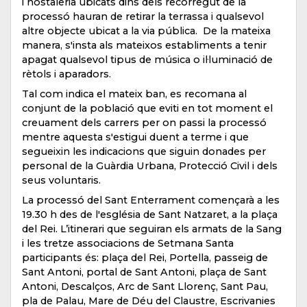
i hostaleria ubicats dins dels recorregut de la
processó hauran de retirar la terrassa i qualsevol
altre objecte ubicat a la via pública. De la mateixa
manera, s'insta als mateixos establiments a tenir
apagat qualsevol tipus de música o il·luminació de
rètols i aparadors.
Tal com indica el mateix ban, es recomana al
conjunt de la població que eviti en tot moment el
creuament dels carrers per on passi la processó
mentre aquesta s'estigui duent a terme i que
segueixin les indicacions que siguin donades per
personal de la Guàrdia Urbana, Protecció Civil i dels
seus voluntaris.
La processó del Sant Enterrament començarà a les
19.30 h des de l'església de Sant Natzaret, a la plaça
del Rei. L’itinerari que seguiran els armats de la Sang
i les tretze associacions de Setmana Santa
participants és: plaça del Rei, Portella, passeig de
Sant Antoni, portal de Sant Antoni, plaça de Sant
Antoni, Descalços, Arc de Sant Llorenç, Sant Pau,
pla de Palau, Mare de Déu del Claustre, Escrivanies