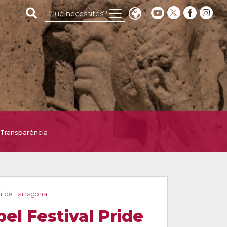
Cerca al web
Què necessites?
Transparència
Pride Tarragona
el Festival Pride