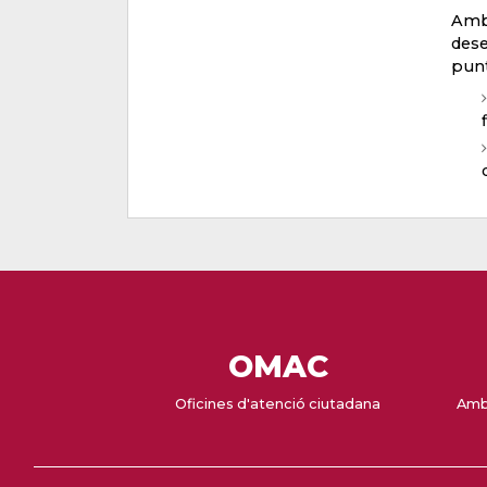
Amb 
dese
punt
OMAC
Oficines d'atenció ciutadana
Amb