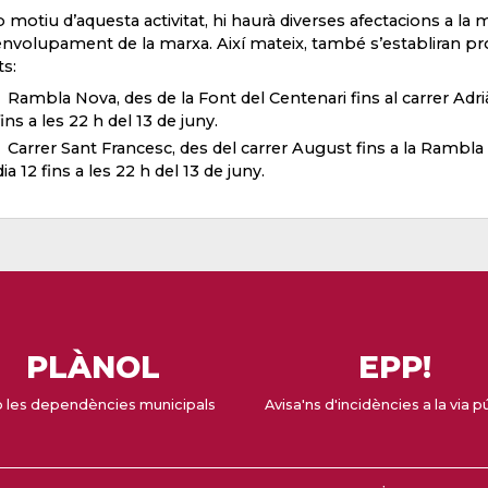
motiu d’aquesta activitat, hi haurà diverses afectacions a la m
nvolupament de la marxa. Així mateix, també s’establiran pr
s:
Rambla Nova, des de la Font del Centenari fins al carrer Adri
fins a les 22 h del 13 de juny.
Carrer Sant Francesc, des del carrer August fins a la Rambla
dia 12 fins a les 22 h del 13 de juny.
PLÀNOL
EPP!
 les dependències municipals
Avisa'ns d'incidències a la via p