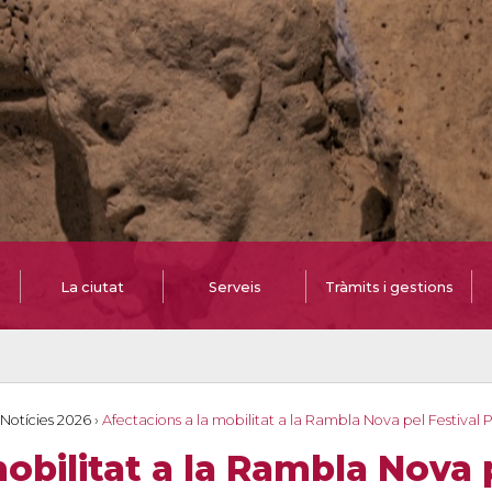
La ciutat
Serveis
Tràmits i gestions
Notícies 2026
›
Afectacions a la mobilitat a la Rambla Nova pel Festival 
obilitat a la Rambla Nova p