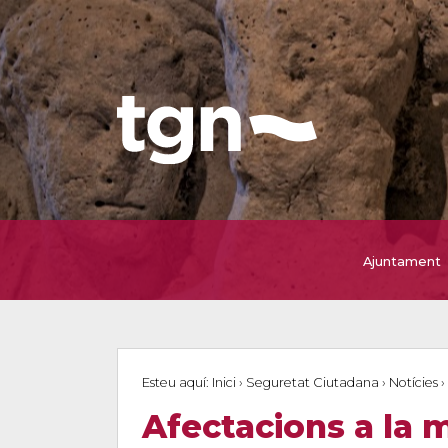
Ajuntament
Esteu aquí:
Inici
›
Seguretat Ciutadana
›
Notícies
›
Afectacions a la m