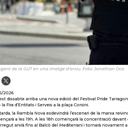
gent de la GUT en una imatge d'arxiu. Foto: Jonathan Oca
6/2026
st dissabte arriba una nova edició del Festival Pride Tarragona 
a Fira d’Entitats i Serveis a la plaça Corsini.
 tarda, la Rambla Nova esdevindrà l’escenari de la marxa reivindica
nçarà a les 19h. A les 18h començarà la concentració davant 
rregut anirà fins al Balcó del Mediterrani i tornarà novament a 