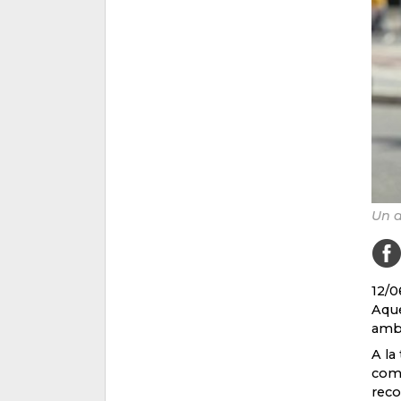
Un a
12/0
Aque
amb l
A la
come
reco