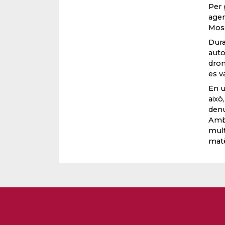
Per 
agen
Moss
Dura
auto
dron
es v
En u
això
denu
Ambd
mult
matè