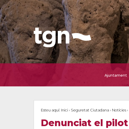
Ajuntament
Esteu aquí:
Inici
›
Seguretat Ciutadana
›
Notícies
›
Denunciat el pilot