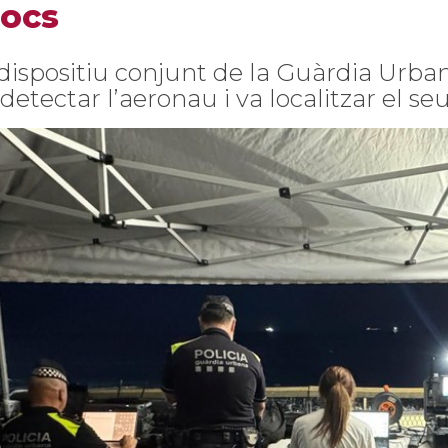
Focs
 dispositiu conjunt de la Guàrdia Urba
 detectar l’aeronau i va localitzar el s