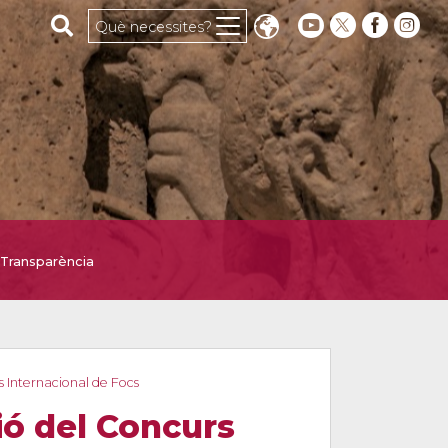
Cerca al web
Què necessites?
Transparència
s Internacional de Focs
ció del Concurs