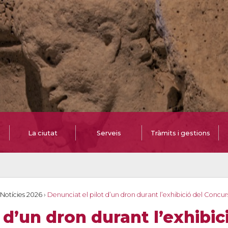
La ciutat
Serveis
Tràmits i gestions
Notícies 2026
›
Denunciat el pilot d’un dron durant l’exhibició del Concur
 d’un dron durant l’exhibi