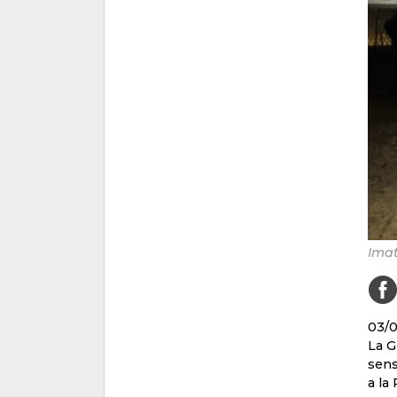
Imat
03/
La G
sens
a la