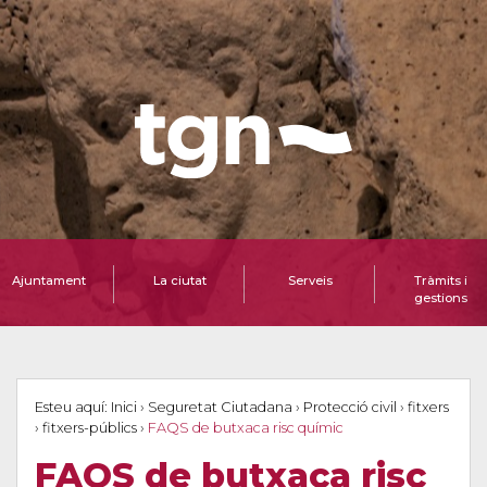
Ajuntament
La ciutat
Serveis
Tràmits i
gestions
Esteu aquí:
Inici
›
Seguretat Ciutadana
›
Protecció civil
›
fitxers
›
fitxers-públics
›
FAQS de butxaca risc químic
FAQS de butxaca risc