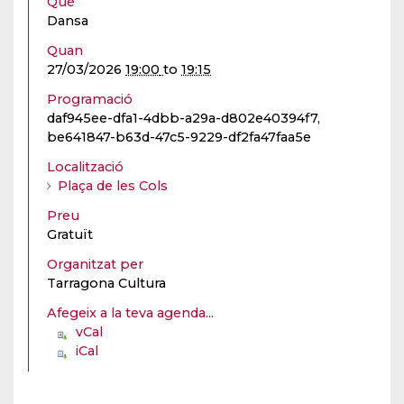
Què
Dansa
Quan
27/03/2026
19:00
to
19:15
Programació
daf945ee-dfa1-4dbb-a29a-d802e40394f7,
be641847-b63d-47c5-9229-df2fa47faa5e
Localització
Plaça de les Cols
Preu
Gratuït
Organitzat per
Tarragona Cultura
Afegeix a la teva agenda...
vCal
iCal