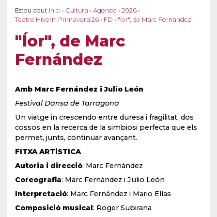
Esteu aquí:
Inici
›
Cultura
›
Agenda
›
2026
›
Teatre Hivern-Primavera'26
›
FD
›
"Íor", de Marc Fernández
"Íor", de Marc
Fernández
Amb Marc Fernández i Julio León
Festival Dansa de Tarragona
Un viatge in crescendo entre duresa i fragilitat, dos
cossos en la recerca de la simbiosi perfecta que els
permet, junts, continuar avançant.
FITXA ARTÍSTICA
Autoria i direcció
: Marc Fernández
Coreografia
: Marc Fernández i Julio León
Interpretació
: Marc Fernández i Mario Elías
Composició musical
: Roger Subirana