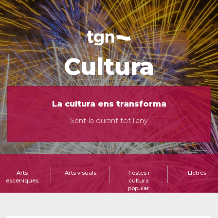
Cultura
La cultura ens transforma
Sent-la durant tot l'any
Arts
Arts visuals
Festes i
Lletres
escèniques
cultura
popular