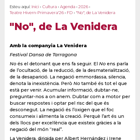
Esteu aquí:
Inici
›
Cultura
›
Agenda
›
2026
›
Teatre Hivern-Primavera'26
›
FD
›
"No", de La Venidera
"No", de La Venidera
Amb la companyia La Venidera
Festival Dansa de Tarragona
No
és el detonant que ens fa seguir. El
No
ens parla
de l’ocultació, de la reducció, de la desmaterialització,
de la desaparició. La negació emmordassa, silencia,
denota la inexistència. Però
No
també és tot el que
està per venir. Acumular informació, dubtar-ne,
preguntar-nos a on anem. Dubtar com a motor per
buscar respostes i optar pel risc del que és
desconegut. La negació és l’oxigen que el foc
consumeix i alimenta la creació. Perquè l’art és un
dels llocs per excel·lència que existeix gràcies a la
negació del món “real”.
La Venidera, dirigida per Albert Hernández i Irene