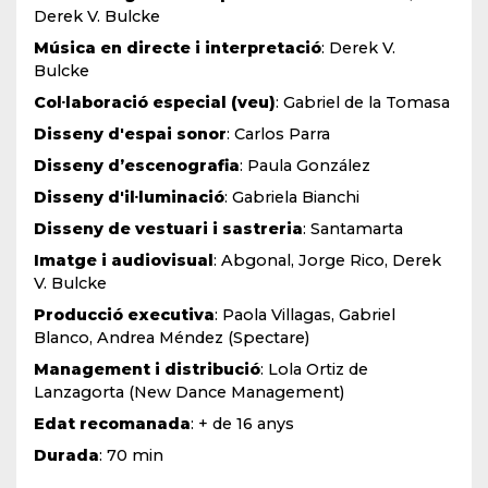
Derek V. Bulcke
Música en directe i interpretació
: Derek V.
Bulcke
Col·laboració especial (veu)
: Gabriel de la Tomasa
Disseny d'espai sonor
: Carlos Parra
Disseny d’escenografia
: Paula González
Disseny d'il·luminació
: Gabriela Bianchi
Disseny de vestuari i sastreria
: Santamarta
Imatge i audiovisual
: Abgonal, Jorge Rico, Derek
V. Bulcke
Producció executiva
: Paola Villagas, Gabriel
Blanco, Andrea Méndez (Spectare)
Management i distribució
: Lola Ortiz de
Lanzagorta (New Dance Management)
Edat recomanada
: + de 1
6 anys
Durada
: 70 min