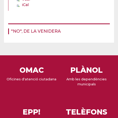
iCal
"NO", DE LA VENIDERA
OMAC
PLÀNOL
Oficines d'atenció ciutadana
Amb les dependències
municipals
EPP!
TELÈFONS