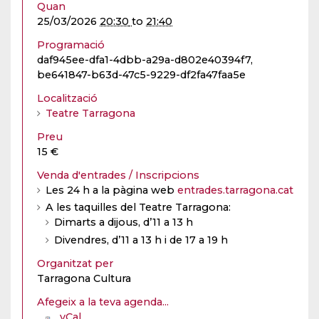
Quan
25/03/2026
20:30
to
21:40
Programació
daf945ee-dfa1-4dbb-a29a-d802e40394f7,
be641847-b63d-47c5-9229-df2fa47faa5e
Localització
Teatre Tarragona
Preu
15 €
Venda d'entrades / Inscripcions
Les 24 h a la pàgina web
entrades.tarragona.cat
A les taquilles del Teatre Tarragona:
Dimarts a dijous, d’11 a 13 h
Divendres, d’11 a 13 h i de 17 a 19 h
Organitzat per
Tarragona Cultura
Afegeix a la teva agenda...
vCal