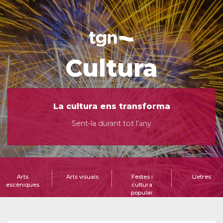
Cultura
La cultura ens transforma
Sent-la durant tot l'any
Arts
Arts visuals
Festes i
Lletres
escèniques
cultura
popular