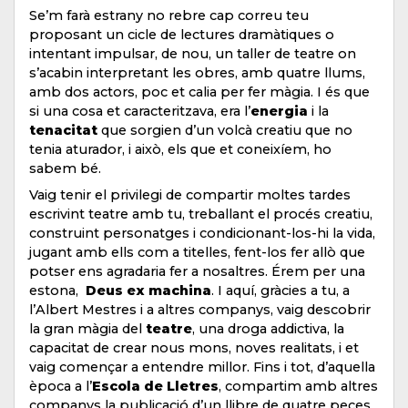
Se’m farà estrany no rebre cap correu teu
proposant un cicle de lectures dramàtiques o
intentant impulsar, de nou, un taller de teatre on
s’acabin interpretant les obres, amb quatre llums,
amb dos actors, poc et calia per fer màgia. I és que
si una cosa et caracteritzava, era l’
energia
i la
tenacitat
que sorgien d’un volcà creatiu que no
tenia aturador, i això, els que et coneixíem, ho
sabem bé.
Vaig tenir el privilegi de compartir moltes tardes
escrivint teatre amb tu, treballant el procés creatiu,
construint personatges i condicionant-los-hi la vida,
jugant amb ells com a titelles, fent-los fer allò que
potser ens agradaria fer a nosaltres. Érem per una
estona,
Deus ex machina
. I aquí, gràcies a tu, a
l’Albert Mestres i a altres companys, vaig descobrir
la gran màgia del
teatre
, una droga addictiva, la
capacitat de crear nous mons, noves realitats, i et
vaig començar a entendre millor. Fins i tot, d’aquella
època a l’
Escola de Lletres
, compartim amb altres
companys la publicació d’un llibre de quatre peces