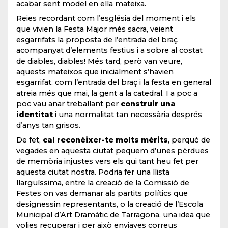
acabar sent model en ella mateixa.
Reies recordant com l’església del moment i els
que vivien la Festa Major més sacra, veient
esgarrifats la proposta de l’entrada del braç
acompanyat d’elements festius i a sobre al costat
de diables, diables! Més tard, però van veure,
aquests mateixos que inicialment s’havien
esgarrifat, com l’entrada del braç i la festa en general
atreia més que mai, la gent a la catedral. I a poc a
poc vau anar treballant per
construir una
identitat
i una normalitat tan necessària després
d’anys tan grisos.
De fet,
cal reconèixer-te molts mèrits
, perquè de
vegades en aquesta ciutat pequem d’unes pèrdues
de memòria injustes vers els qui tant heu fet per
aquesta ciutat nostra. Podria fer una llista
llarguíssima, entre la creació de la Comissió de
Festes on vas demanar als partits polítics que
designessin representants, o la creació de l’Escola
Municipal d’Art Dramàtic de Tarragona, una idea que
volies recuperar i per això enviaves correus