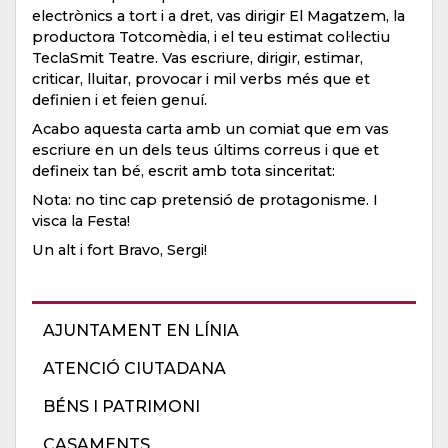
electrònics a tort i a dret, vas dirigir El Magatzem, la
productora Totcomèdia, i el teu estimat col·lectiu
TeclaSmit Teatre. Vas escriure, dirigir, estimar,
criticar, lluitar, provocar i mil verbs més que et
definien i et feien genuí.
Acabo aquesta carta amb un comiat que em vas
escriure en un dels teus últims correus i que et
defineix tan bé, escrit amb tota sinceritat:
Nota: no tinc cap pretensió de protagonisme. I
visca la Festa!
Un alt i fort
Bravo, Sergi!
AJUNTAMENT EN LÍNIA
ATENCIÓ CIUTADANA
BÉNS I PATRIMONI
CASAMENTS