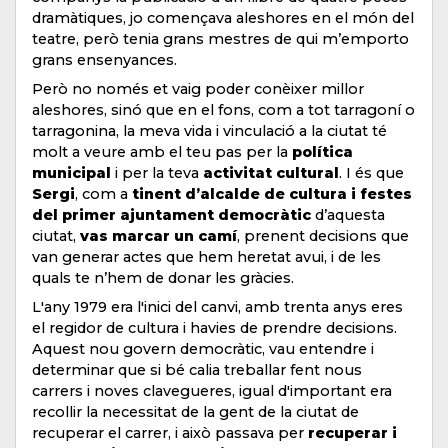
dramàtiques, jo començava aleshores en el món del
teatre, però tenia grans mestres de qui m’emporto
grans ensenyances.
Però no només et vaig poder conèixer millor
aleshores, sinó que en el fons, com a tot tarragoní o
tarragonina, la meva vida i vinculació a la ciutat té
molt a veure amb el teu pas per la
política
municipal
i per la teva
activitat cultural
. I és que
Sergi
, com a
tinent d’alcalde de cultura i festes
del primer ajuntament democràtic
d’aquesta
ciutat,
vas marcar un camí
, prenent decisions que
van generar actes que hem heretat avui, i de les
quals te n’hem de donar les gràcies.
L'any 1979 era l'inici del canvi, amb trenta anys eres
el regidor de cultura i havies de prendre decisions.
Aquest nou govern democràtic, vau entendre i
determinar que si bé calia treballar fent nous
carrers i noves clavegueres, igual d'important era
recollir la necessitat de la gent de la ciutat de
recuperar el carrer, i això passava per
recuperar i