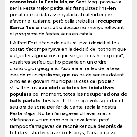
reconstruir la Festa Major
. Sant Magí passava a
ser la Festa Major petita, els franquistes l'havien
posat com a data assenyalada al calendari per
afavorir el turisme, però calia treballar i
recuperar
Santa Tecla
, i una altra decisió no menys rellevant,
el programa de festes seria en català.
L’Alfred Fort, tècnic de cultura, jove i decidit al teu
costat, t’acompanyava en la decisió de “tothom que
vulgui fer alguna cosa que vingui i ens ho expliqui”,
vosaltres seríeu qui ho posaria en un ordre
cronològic i geogràfic. Això era el reflex de la teva
idea de municipalisme, que no ha de ser res dolent,
o no és el govern municipal la casa del poble?
Vosaltres us
vau obrir a totes les iniciatives
populars
del moment, totes les
recuperacions de
balls parlats
, bestiari i tothom qui volia aportar el
seu gra de sorra per fer de Santa Tecla la nostra
Festa Major. No te n’amagaves d’haver anat a
Vilafranca a veure com era la seva festa, però
tampoc t’amagaves de reconèixer que després de
tota la vostra feina i amb els anys, Tarragona va