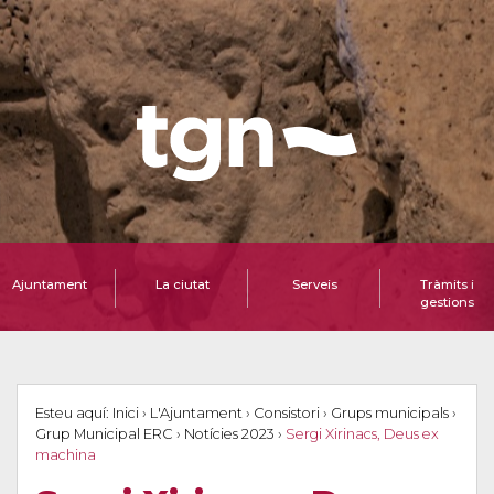
Ajuntament
La ciutat
Serveis
Tràmits i
gestions
Esteu aquí:
Inici
›
L'Ajuntament
›
Consistori
›
Grups municipals
›
Grup Municipal ERC
›
Notícies 2023
›
Sergi Xirinacs, Deus ex
machina