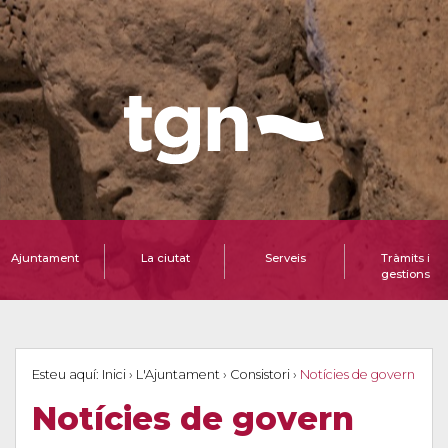
Ajuntament
La ciutat
Serveis
Tràmits i
gestions
Esteu aquí:
Inici
›
L'Ajuntament
›
Consistori
›
Notícies de govern
Notícies de govern