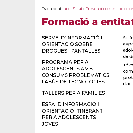
Esteu aquí:
Inici
›
Salut
›
Prevenció de les addiccio
Formació a entitat
SERVEI D'INFORMACIÓ I
S’of
espo
ORIENTACIÓ SOBRE
adol
DROGUES I PANTALLES
de d
PROGRAMA PER A
Té c
ADOLESCENTS AMB
com 
CONSUMS PROBLEMÀTICS
prob
I ABÚS DE TECNOLOGIES
d’ac
TALLERS PER A FAMÍLIES
ESPAI D'INFORMACIÓ I
ORIENTACIÓ ITINERANT
PER A ADOLESCENTS I
JOVES