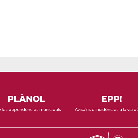
PLÀNOL
EPP!
 les dependències municipals
Avisa'ns d'incidències a la via p