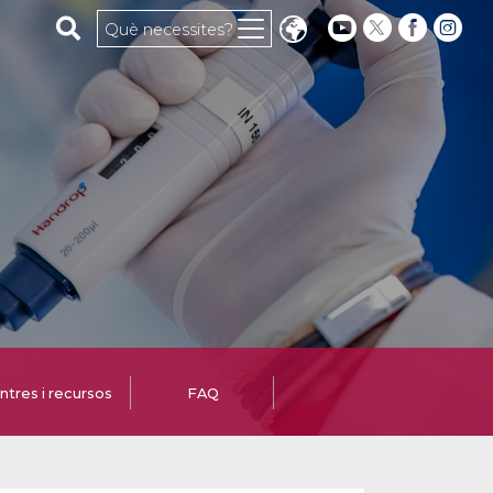
Cerca al web
Què necessites?
ntres i recursos
FAQ