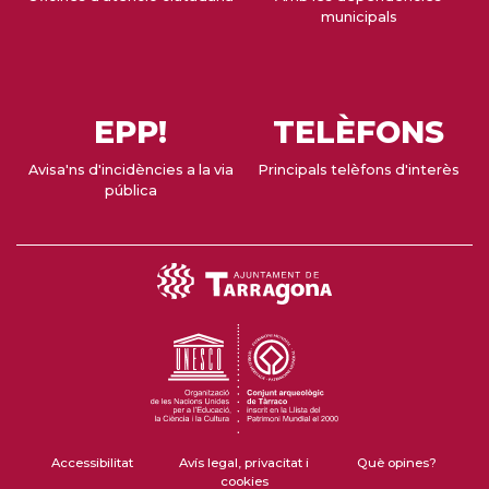
municipals
EPP!
TELÈFONS
Avisa'ns d'incidències a la via
Principals telèfons d'interès
pública
Accessibilitat
Avís legal, privacitat i
Què opines?
cookies