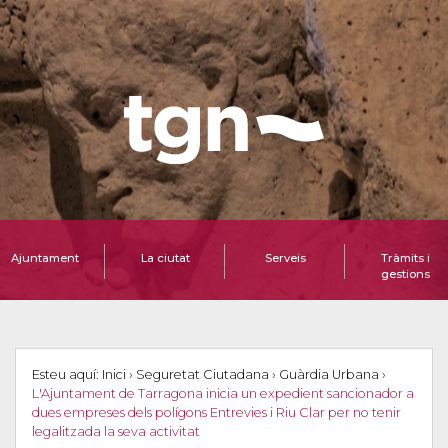
Ajuntament
La ciutat
Serveis
Tràmits i
gestions
Esteu aquí:
Inici
›
Seguretat Ciutadana
›
Guàrdia Urbana
›
L'Ajuntament de Tarragona inicia un expedient sancionador a
dues empreses dels polígons Entrevies i Riu Clar per no tenir
legalitzada la seva activitat